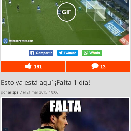
161
13
Esto ya está aquí ¡Falta 1 día!
por
arizpe_7
el 21 mar 2015, 18:06