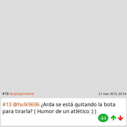
#18
fpepopintame
21 mar 2015, 20:34
#13
@hulk9696
¿Arda se está quitando la bota
para tirarla? ( Humor de un atlético :) )
44