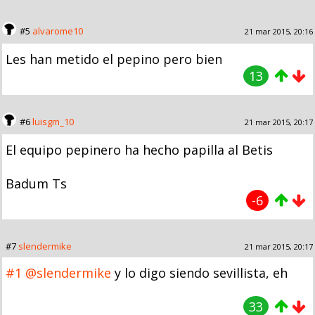
#5
alvarome10
21 mar 2015, 20:16
Les han metido el pepino pero bien
13
#6
luisgm_10
21 mar 2015, 20:17
El equipo pepinero ha hecho papilla al Betis
Badum Ts
-6
#7
slendermike
21 mar 2015, 20:17
#1
@slendermike
y lo digo siendo sevillista, eh
33