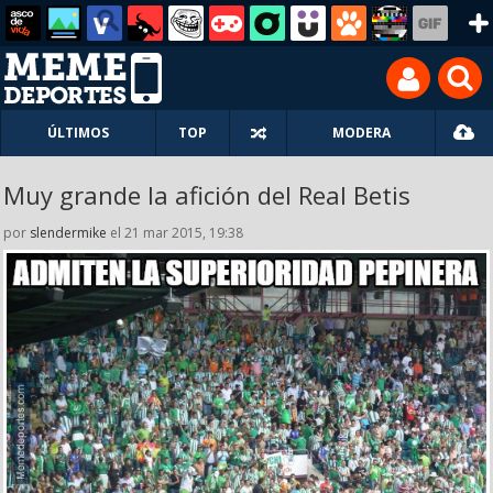
ÚLTIMOS
TOP
MODERA
Muy grande la afición del Real Betis
por
slendermike
el 21 mar 2015, 19:38