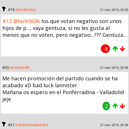
#19
davidmister
21 mar 2015, 20:36
#13
@hulk9696
los que votan negativo son unos
hijos de p..., vaya gentuza, si no les gusta al
menos que no voten, pero negativo...??? Gentuza...
-8
#20
lannister89
21 mar 2015, 20:38
Me hacen promoción del partido cuando se ha
acabado xD bad luck lannister.
Mañana os espero en el Ponferradina - Valladolid
jeje
2
#21
indiahastalatumba
21 mar 2015, 20:59