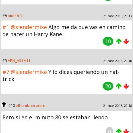
#8
aitor107
21 mar 2015, 20:17
#1
@slendermike
Algo me da que vas en camino
de hacer un Harry Kane...
10
#9
ARN_VILLA11
21 mar 2015, 20:18
#7
@slendermike
Y lo dices queriendo un hat-
trick
20
#10
elhombreironico
21 mar 2015, 20:18
Pero si en el minuto 80 se estaban llendo...
0