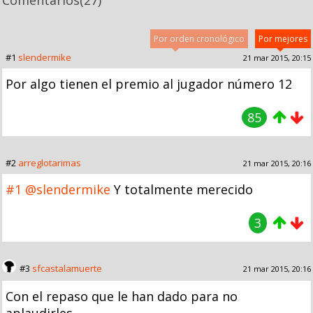
Comentarios
(27)
Por orden cronológico
Por mejores
#1
slendermike
21 mar 2015, 20:15
Por algo tienen el premio al jugador número 12
85
#2
arreglotarimas
21 mar 2015, 20:16
#1
@slendermike
Y totalmente merecido
3
#3
sfcastalamuerte
21 mar 2015, 20:16
Con el repaso que le han dado para no