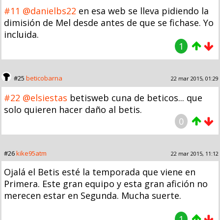
#11
@danielbs22
en esa web se lleva pidiendo la
dimisión de Mel desde antes de que se fichase. Yo
incluida.
1
#25
beticobarna
22 mar 2015, 01:29
#22
@elsiestas
betisweb cuna de beticos... que
solo quieren hacer daño al betis.
0
#26
kike95atm
22 mar 2015, 11:12
Ojalá el Betis esté la temporada que viene en
Primera. Este gran equipo y esta gran afición no
merecen estar en Segunda. Mucha suerte.
1