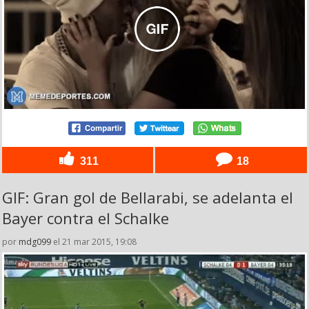
311
18
GIF: Gran gol de Bellarabi, se adelanta el
Bayer contra el Schalke
por
mdg099
el 21 mar 2015, 19:08