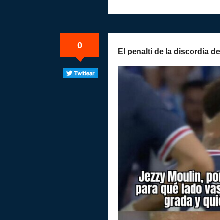
0
El penalti de la discordia 