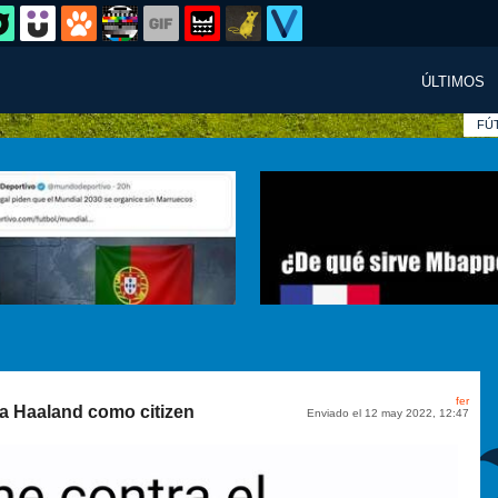
ÚLTIMOS
FÚ
fer
 a Haaland como citizen
Enviado el 12 may 2022, 12:47