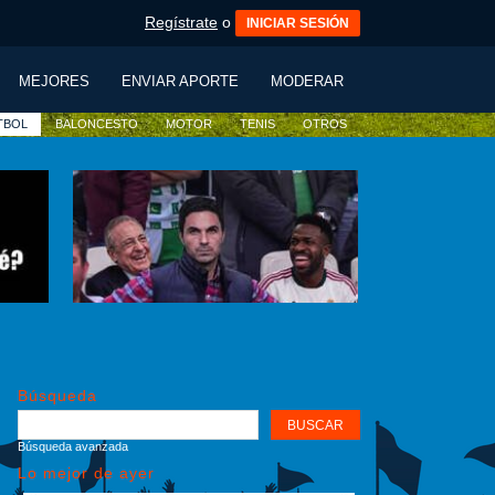
Regístrate
o
INICIAR SESIÓN
MEJORES
ENVIAR APORTE
MODERAR
TBOL
BALONCESTO
MOTOR
TENIS
OTROS
Búsqueda
Búsqueda avanzada
Lo mejor de ayer