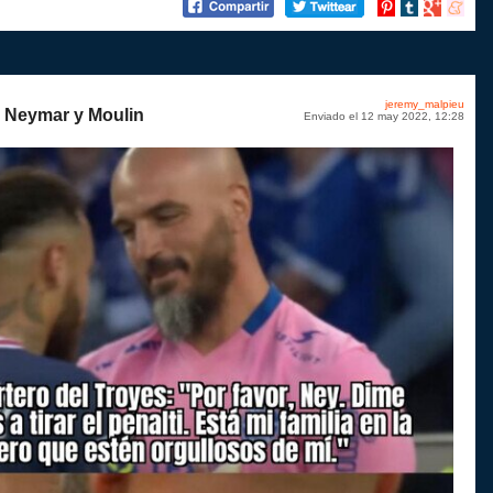
Compartir
Compartir
Compartir
Compart
en
en
en
en
Pinterest
tumblr
Google+
menea
jeremy_malpieu
de Neymar y Moulin
Enviado el 12 may 2022, 12:28