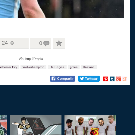
24 ☺
0
Vía: http://Propia
chester City
Wolverhampton
De Bruyne
goles
Haaland
Compartir
Compartir
Compartir
Compart
en
en
en
en
Pinterest
tumblr
Google+
menea