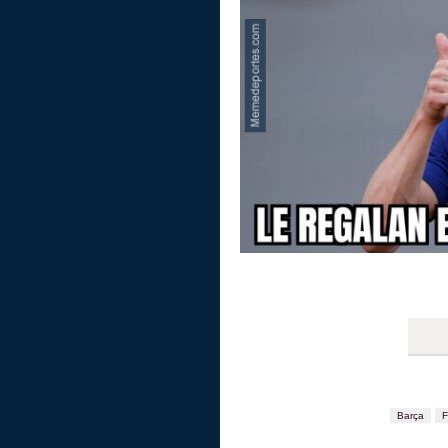
Barça
F