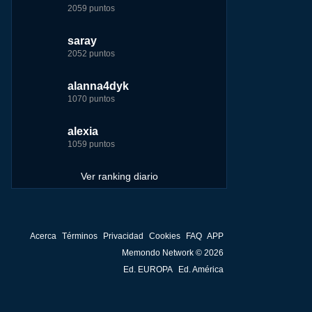
2059 puntos
7229 puntos
15444 puntos
263186 puntos
saray
tete
tete
Baba
2052 puntos
6233 puntos
8301 puntos
252929 puntos
alanna4dyk
123dale
123dale
john
1070 puntos
5192 puntos
8290 puntos
244881 puntos
alexia
saray
fer
fer
1059 puntos
5183 puntos
8283 puntos
236750 puntos
Ver ranking diario
ir
me
Acerca
Términos
Privacidad
Cookies
FAQ
APP
Memondo Network © 2026
Ed. EUROPA
Ed. América