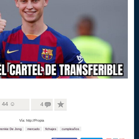
44 ☺
4
Vía: http://Propia
renkie De Jong
mercado
fichajes
cumpleaños