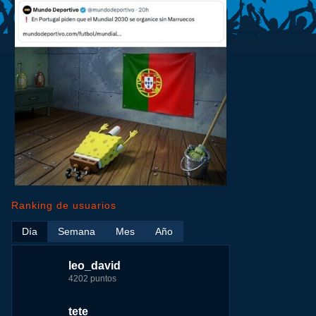
Ranking de usuarios
Día
Semana
Mes
Año
leo_david
leo_david
leo_david
nomedigas
4202 puntos
21926 puntos
33385 puntos
339916 puntos
tete
fer
jeremy_malpieu
jeremy_malpieu