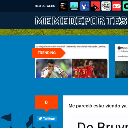
RED DE WEBS
TRENDING
0
Me pareció estar viendo ya