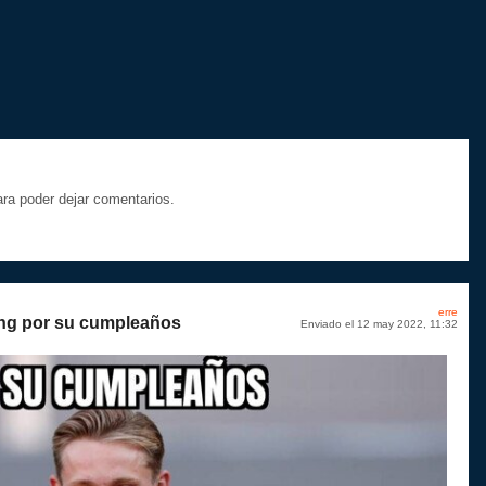
a poder dejar comentarios.
erre
ong por su cumpleaños
Enviado el 12 may 2022, 11:32