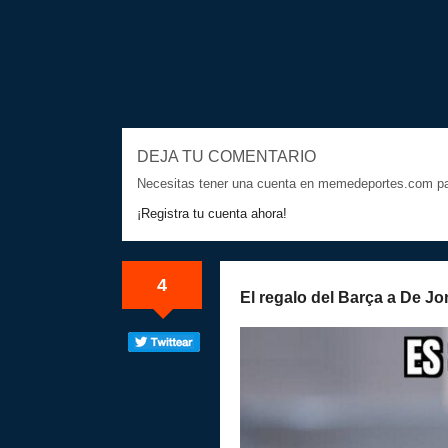
DEJA TU COMENTARIO
Necesitas tener una cuenta en memedeportes.com par
¡Registra tu cuenta ahora!
4
El regalo del Barça a De J