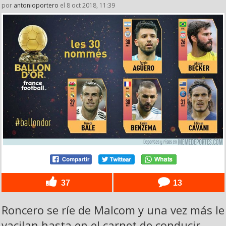
por
antonioportero
el 8 oct 2018, 11:39
37
13
Roncero se ríe de Malcom y una vez más le
vacilan hasta en el carnet de conducir