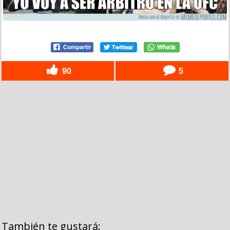
90
5
También te gustará: