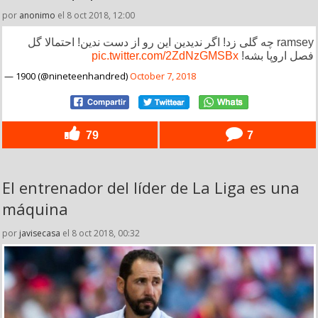
por
anonimo
el 8 oct 2018, 12:00
ramsey چه گلی زد! اگر ندیدین این رو از دست ندین! احتمالا گل
pic.twitter.com/2ZdNzGMSBx
فصل اروپا بشه!
— 1900 (@nineteenhandred)
October 7, 2018
79
7
El entrenador del líder de La Liga es una
máquina
por
javisecasa
el 8 oct 2018, 00:32