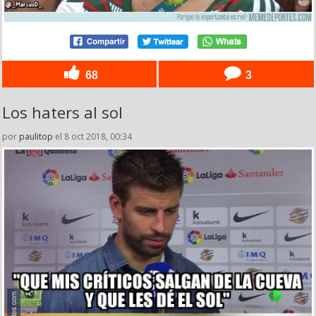
68
3
Los haters al sol
por
paulitop
el 8 oct 2018, 00:34