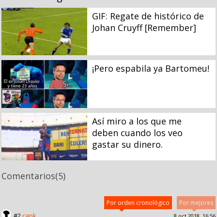
GIF: Regate de histórico de
Johan Cruyff [Remember]
¡Pero espabila ya Bartomeu!
Así miro a los que me
deben cuando los veo
gastar su dinero.
Comentarios
(5)
Por orden cronológico
Por mejores
#2
capk
8 oct 2018, 16:56