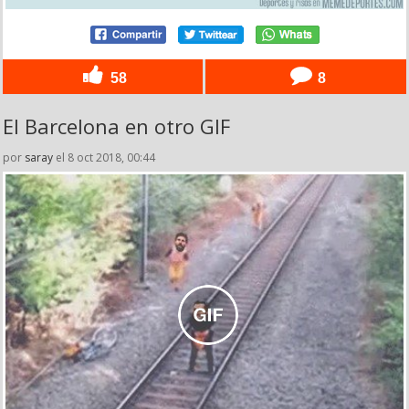
58
8
El Barcelona en otro GIF
por
saray
el 8 oct 2018, 00:44