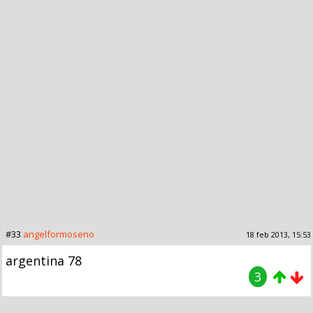
#33
angelformoseno
18 feb 2013, 15:53
argentina 78
3