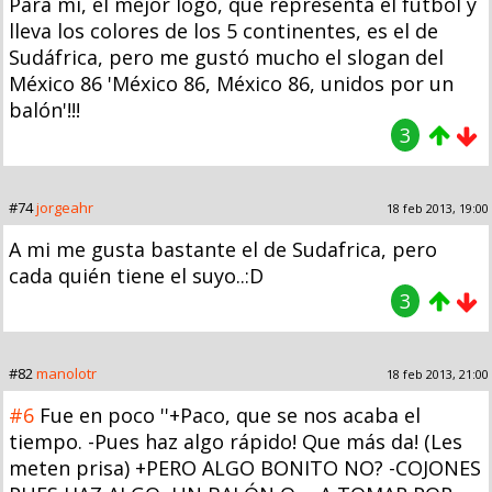
Para mí, el mejor logo, que representa el futbol y
lleva los colores de los 5 continentes, es el de
Sudáfrica, pero me gustó mucho el slogan del
México 86 'México 86, México 86, unidos por un
balón'!!!
3
#74
jorgeahr
18 feb 2013, 19:00
A mi me gusta bastante el de Sudafrica, pero
cada quién tiene el suyo..:D
3
#82
manolotr
18 feb 2013, 21:00
#6
Fue en poco ''+Paco, que se nos acaba el
tiempo. -Pues haz algo rápido! Que más da! (Les
meten prisa) +PERO ALGO BONITO NO? -COJONES