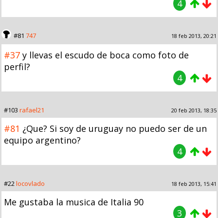
4
#81
747
18 feb 2013, 20:21
#37
y llevas el escudo de boca como foto de
perfil?
4
#103
rafael21
20 feb 2013, 18:35
#81
¿Que? Si soy de uruguay no puedo ser de un
equipo argentino?
4
#22
locovlado
18 feb 2013, 15:41
Me gustaba la musica de Italia 90
3