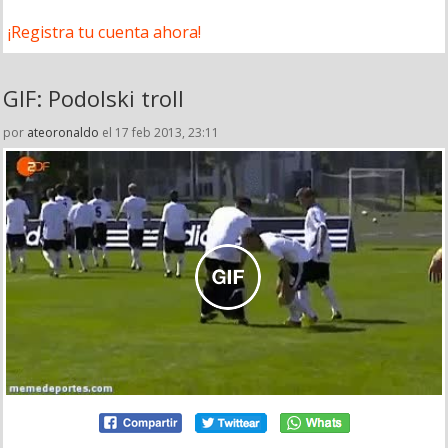
¡Registra tu cuenta ahora!
GIF: Podolski troll
por
ateoronaldo
el 17 feb 2013, 23:11