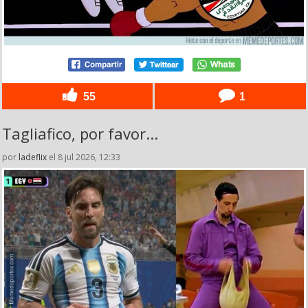
55
1
Tagliafico, por favor...
por
ladeflix
el 8 jul 2026, 12:33