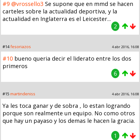
#9
@vrossello3
Se supone que en mmd se hacen
carteles sobre la actualidad deportiva, y la
actualidad en Inglaterra es el Leicester...
2
#14
fesoriazos
4 abr 2016, 16:08
#10
bueno queria decir el liderato entre los dos
primeros
6
#15
martindeniss
4 abr 2016, 16:08
Ya les toca ganar y de sobra , lo estan logrando
porque son realmente un equipo. No como otros
que hay un payaso y los demas le hacen la gracia.
1