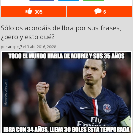
305
6
Sólo os acordáis de Ibra por sus frases,
¿pero y esto qué?
por
arizpe_7
el 3 abr 2016, 20:28