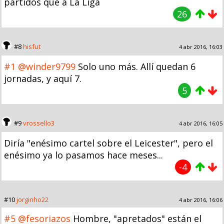
partidos que a La Liga
26
#8
hisfut
4 abr 2016, 16:03
#1
@winder9799
Solo uno más. Allí quedan 6
jornadas, y aquí 7.
5
#9
vrossello3
4 abr 2016, 16:05
Diría "enésimo cartel sobre el Leicester", pero el
enésimo ya lo pasamos hace meses...
-4
#10
jorginho22
4 abr 2016, 16:06
#5
@fesoriazos
Hombre, "apretados" están el