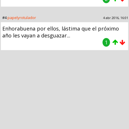
#4
papelyrotulador
4 abr 2016, 16:01
Enhorabuena por ellos, lástima que el próximo
año les vayan a desguazar...
1