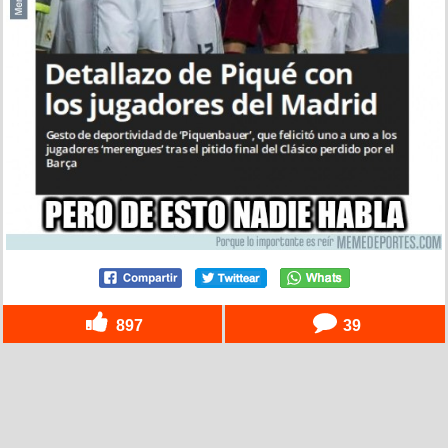
897
39