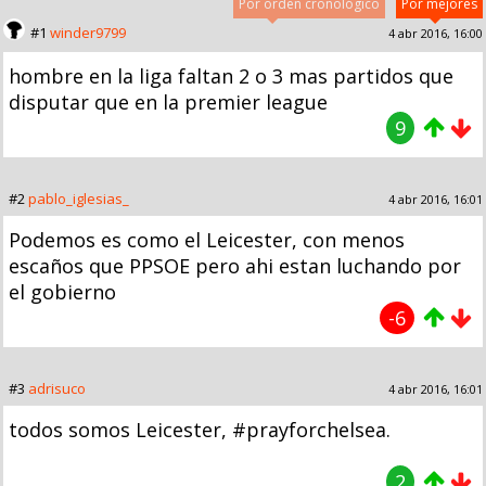
Por orden cronológico
Por mejores
#1
winder9799
4 abr 2016, 16:00
hombre en la liga faltan 2 o 3 mas partidos que
disputar que en la premier league
9
#2
pablo_iglesias_
4 abr 2016, 16:01
Podemos es como el Leicester, con menos
escaños que PPSOE pero ahi estan luchando por
el gobierno
-6
#3
adrisuco
4 abr 2016, 16:01
todos somos Leicester, #prayforchelsea.
2