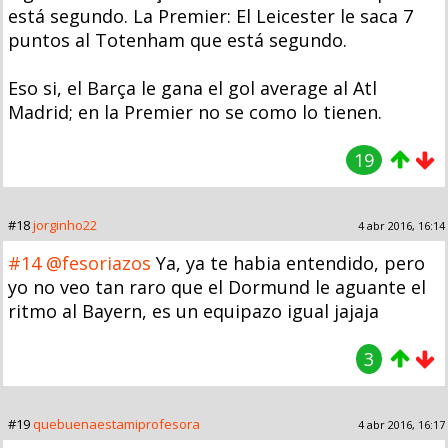
está segundo. La Premier: El Leicester le saca 7
puntos al Totenham que está segundo.
Eso si, el Barça le gana el gol average al Atl
Madrid; en la Premier no se como lo tienen.
19
#18
jorginho22
4 abr 2016, 16:14
#14
@fesoriazos
Ya, ya te habia entendido, pero
yo no veo tan raro que el Dormund le aguante el
ritmo al Bayern, es un equipazo igual jajaja
3
#19
quebuenaestamiprofesora
4 abr 2016, 16:17