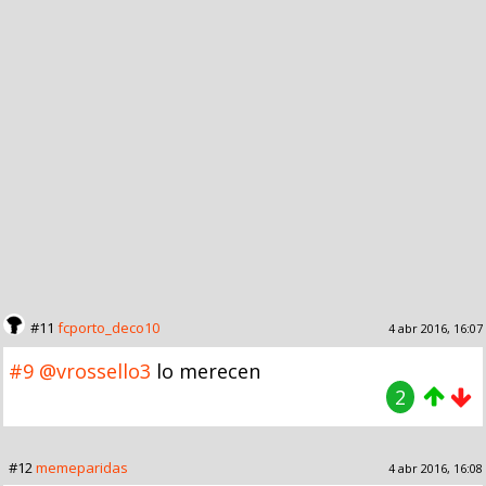
#11
fcporto_deco10
4 abr 2016, 16:07
#9
@vrossello3
lo merecen
2
#12
memeparidas
4 abr 2016, 16:08