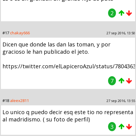
2
#17
chakay666
27 sep 2016, 13:50
Dicen que donde las dan las toman, y por
gracioso le han publicado el jeto.
https://twitter.com/elLapiceroAzul/status/780436
7
#18
aleex2811
27 sep 2016, 13:55
Lo unico q puedo decir esq este tio no representa
al madridismo. ( su foto de perfil)
3