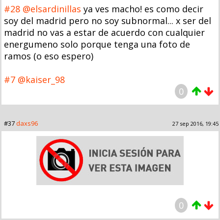
#28
@elsardinillas
ya ves macho! es como decir
soy del madrid pero no soy subnormal... x ser del
madrid no vas a estar de acuerdo con cualquier
energumeno solo porque tenga una foto de
ramos (o eso espero)
#7
@kaiser_98
0
#37
daxs96
27 sep 2016, 19:45
0