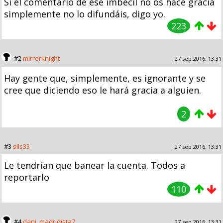
Si el comentario de ese imbécil no os hace gracia
simplemente no lo difundáis, digo yo.
223
#2
mirrorknight
27 sep 2016, 13:31
Hay gente que, simplemente, es ignorante y se
cree que diciendo eso le hará gracia a alguien.
2
#3
slls33
27 sep 2016, 13:31
Le tendrían que banear la cuenta. Todos a
reportarlo
110
#4
dani_madridista7
27 sep 2016, 13:31