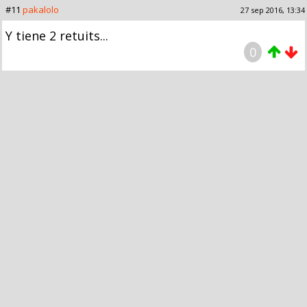
#11
pakalolo
27 sep 2016, 13:34
Y tiene 2 retuits...
0