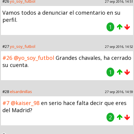
#26
yo_soy_futbol
27 sep 2016, 14:51
Vamos todos a denunciar el comentario en su
perfil.
1
#27
yo_soy_futbol
27 sep 2016, 14:52
#26
@yo_soy_futbol
Grandes chavales, ha cerrado
su cuenta.
1
#28
elsardinillas
27 sep 2016, 14:59
#7
@kaiser_98
en serio hace falta decir que eres
del Madrid?
2