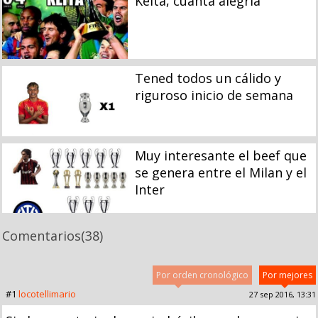
Keita, cuánta alegría
Tened todos un cálido y
riguroso inicio de semana
Muy interesante el beef que
se genera entre el Milan y el
Inter
Comentarios
(38)
Por orden cronológico
Por mejores
#1
locotellimario
27 sep 2016, 13:31