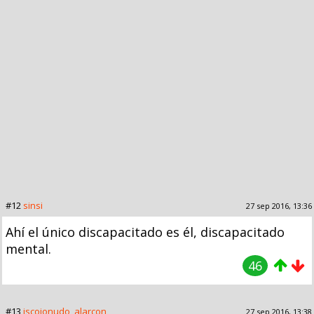
#12
sinsi
27 sep 2016, 13:36
Ahí el único discapacitado es él, discapacitado
mental.
46
#13
iscojonudo_alarcon
27 sep 2016, 13:38