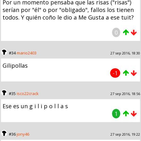
Por un momento pensaba que las risas ("risas")
serían por "él" o por "obligado", fallos los tienen
todos. Y quién coño le dio a Me Gusta a ese tuit?
0
#34
mario2403
27 sep 2016, 18:30
Gilipollas
-1
#35
isco22crack
27 sep 2016, 18:56
Ese es un g i l i p o l l a s
1
#36
jony46
27 sep 2016, 19:22