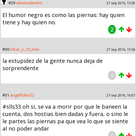
#29
whomadewho
27 sep 2016, 15:30
El humor negro es como las piernas: hay quien
tiene y hay quien no.
2
#30
iribar_y_10_mas
27 sep 2016, 15:56
la estupidez de la gente nunca deja de
sorprendente
0
#31
angelfideo22
27 sep 2016, 16:07
#slls33 oh si, se va a morir por que le baneen la
cuenta, dos hostias bien dadas y fuera, o sino le
le partes las piernas pa que vea lo que se siente
al no poder andar
0