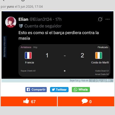
por
yuno
el 5 jun 2026, 17:04
67
0