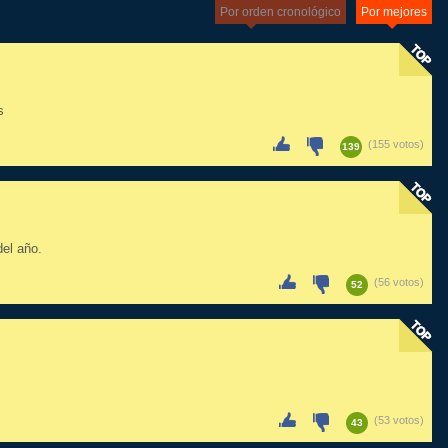
Por orden cronológico
Por mejores
s
(155 votos)
139
del año.
(56 votos)
52
(53 votos)
43