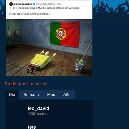
Ranking de usuarios
Día
Semana
Mes
Año
leo_david
leo_david
leo_david
nomedigas
4202 puntos
21926 puntos
33385 puntos
339916 puntos
tete
fer
jeremy_malpieu
jeremy_malpieu