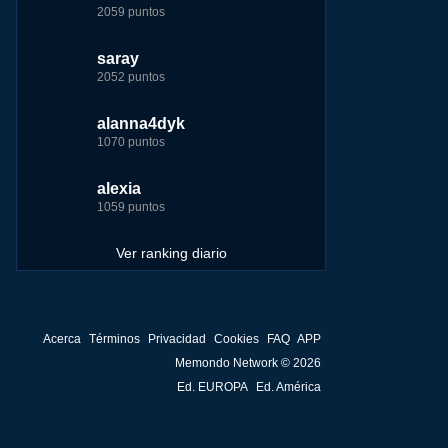
2059 puntos
7229 puntos
15444 puntos
263186 puntos
saray
tete
tete
Baba
2052 puntos
6233 puntos
8301 puntos
252929 puntos
ir
alanna4dyk
123dale
123dale
john
1070 puntos
5192 puntos
8290 puntos
244881 puntos
me
alexia
saray
fer
fer
1059 puntos
5183 puntos
8283 puntos
236750 puntos
Ver ranking diario
Acerca
Términos
Privacidad
Cookies
FAQ
APP
Memondo Network © 2026
Ed. EUROPA
Ed. América