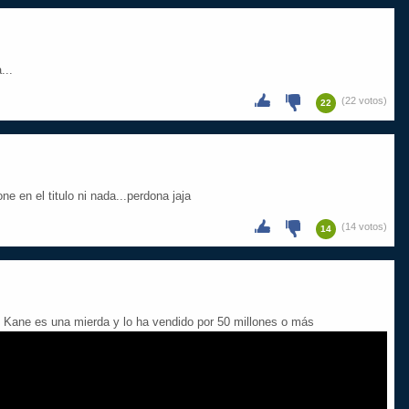
...
(22 votos)
22
 en el titulo ni nada...perdona jaja
(14 votos)
14
i Kane es una mierda y lo ha vendido por 50 millones o más