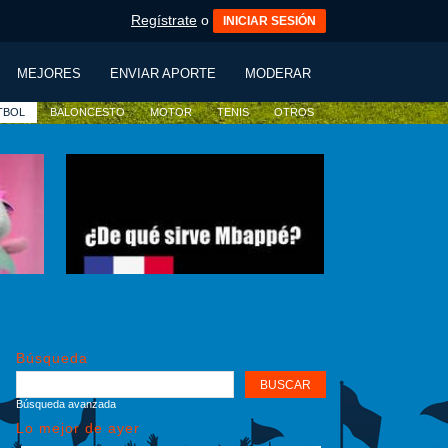
Regístrate
o
INICIAR SESIÓN
MEJORES
ENVIAR APORTE
MODERAR
TBOL
BALONCESTO
MOTOR
TENIS
OTROS
Búsqueda
Búsqueda avanzada
Lo mejor de ayer