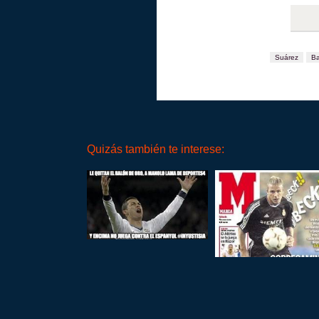
Suárez
Ba
Quizás también te interese: