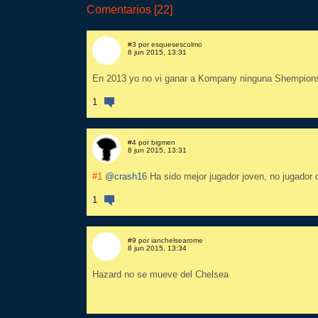
Comentarios [22]
#3 por
esquesescolmo
8 jun 2015, 13:31
En 2013 yo no vi ganar a Kompany ninguna Shempion
1
#4 por
bigmen
8 jun 2015, 13:31
#1
@crash16
Ha sido mejor jugador joven, no jugador 
1
#9 por
ianchelsearome
8 jun 2015, 13:34
Hazard no se mueve del Chelsea