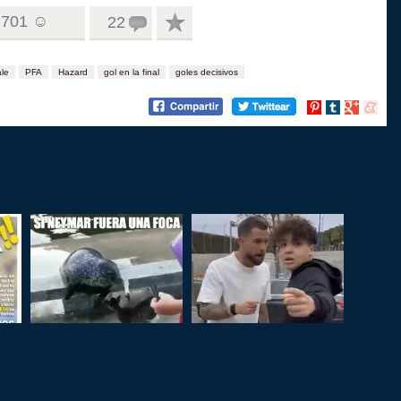
701 ☺
22
le
PFA
Hazard
gol en la final
goles decisivos
Compartir
Compartir
Compartir
Compart
en
en
en
en
Pinterest
tumblr
Google+
menea