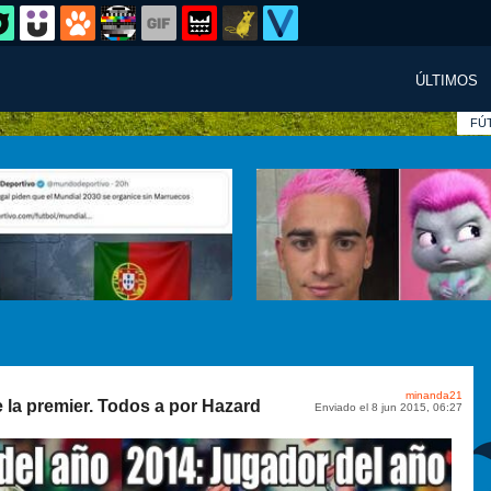
ÚLTIMOS
FÚ
minanda21
de la premier. Todos a por Hazard
Enviado el 8 jun 2015, 06:27