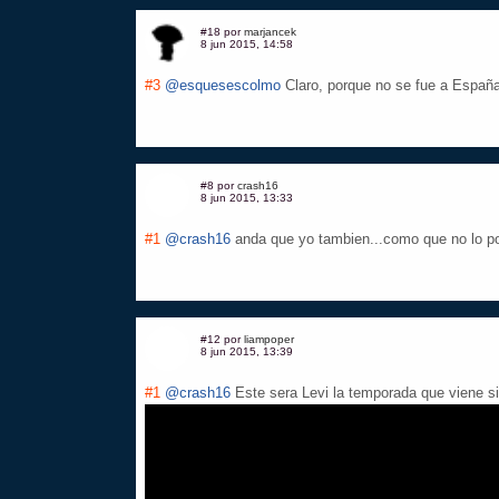
#18 por
marjancek
8 jun 2015, 14:58
#3
@esquesescolmo
Claro, porque no se fue a España
#8 por
crash16
8 jun 2015, 13:33
#1
@crash16
anda que yo tambien...como que no lo pone
#12 por
liampoper
8 jun 2015, 13:39
#1
@crash16
Este sera Levi la temporada que viene s