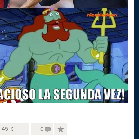
45 ☺
0