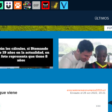
ÚLTIMOS
FÚ
enocasionesveonumeros32l11ucl
que viene
Enviado el 26 oct 2022, 20:21