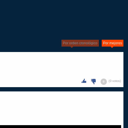
Por orden cronológico
Por mejores
(0 votos)
0