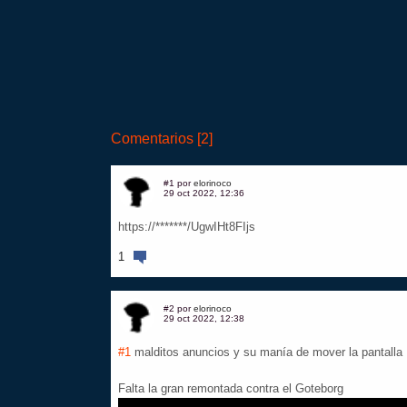
Comentarios [2]
#1 por
elorinoco
29 oct 2022, 12:36
https://*******/UgwIHt8FIjs
1
#2 por
elorinoco
29 oct 2022, 12:38
#1
malditos anuncios y su manía de mover la pantalla
Falta la gran remontada contra el Goteborg