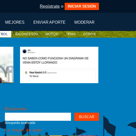
Regístrate
o
INICIAR SESIÓN
MEJORES
ENVIAR APORTE
MODERAR
TBOL
BALONCESTO
MOTOR
TENIS
OTROS
Búsqueda
Búsqueda avanzada
Lo mejor de ayer