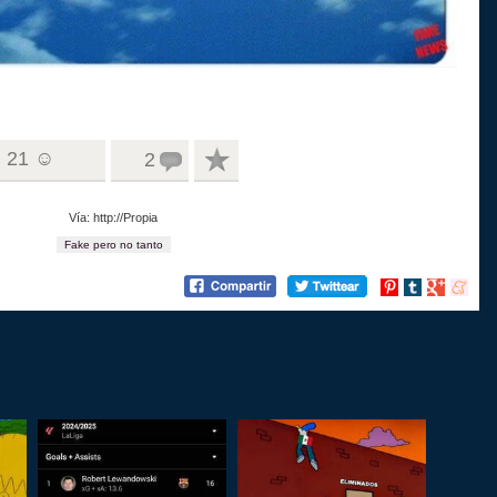
21 ☺
2
Vía: http://Propia
Fake pero no tanto
Compartir
Compartir
Compartir
Compart
en
en
en
en
Pinterest
tumblr
Google+
menea