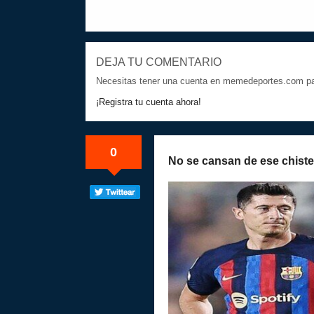
DEJA TU COMENTARIO
Necesitas tener una cuenta en memedeportes.com par
¡Registra tu cuenta ahora!
0
No se cansan de ese chiste