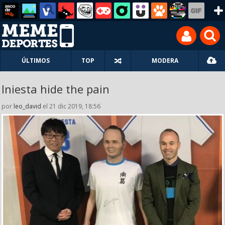
ÚLTIMOS
TOP
MODERA
Iniesta hide the pain
por
leo_david
el 21 dic 2019, 18:56