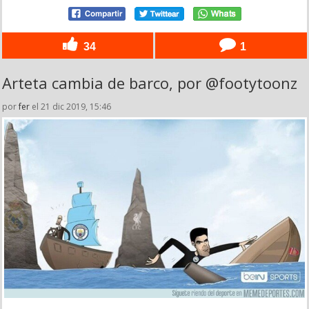
34
1
Arteta cambia de barco, por @footytoonz
por
fer
el 21 dic 2019, 15:46