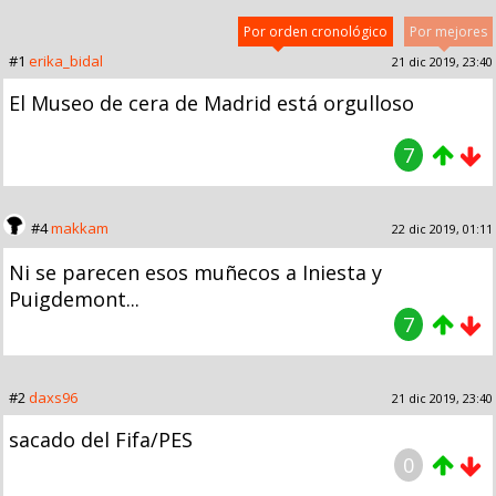
Por orden cronológico
Por mejores
#1
erika_bidal
21 dic 2019, 23:40
El Museo de cera de Madrid está orgulloso
7
#4
makkam
22 dic 2019, 01:11
Ni se parecen esos muñecos a Iniesta y
Puigdemont...
7
#2
daxs96
21 dic 2019, 23:40
sacado del Fifa/PES
0