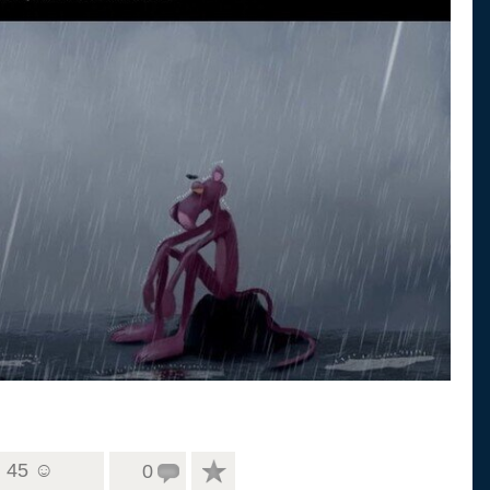
45 ☺
0