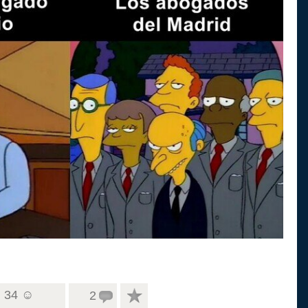
34 ☺
2