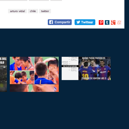
arturo vidal
chile
twitter
Compartir
Compartir
Compartir
Compart
en
en
en
en
Pinterest
tumblr
Google+
menea