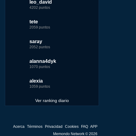
leo_david
leo_david
leo_david
nomedigas
4202 puntos
21926 puntos
33385 puntos
339916 puntos
tete
fer
jeremy_malpieu
jeremy_malpieu
2059 puntos
7229 puntos
15444 puntos
263186 puntos
saray
tete
tete
Baba
2052 puntos
6233 puntos
8301 puntos
252929 puntos
alanna4dyk
123dale
123dale
john
1070 puntos
5192 puntos
8290 puntos
244881 puntos
alexia
saray
fer
fer
1059 puntos
5183 puntos
8283 puntos
236750 puntos
Ver ranking diario
Acerca
Términos
Privacidad
Cookies
FAQ
APP
Memondo Network © 2026