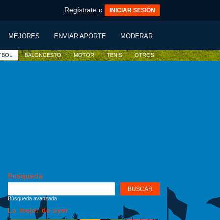
Regístrate
o
INICIAR SESIÓN
MEJORES
ENVIAR APORTE
MODERAR
TBOL
BALONCESTO
MOTOR
TENIS
OTROS
Búsqueda
Búsqueda avanzada
Lo mejor de ayer