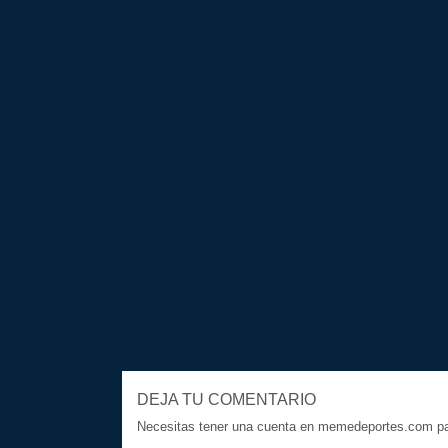
DEJA TU COMENTARIO
Necesitas tener una cuenta en memedeportes.com par