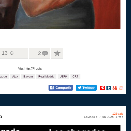
13 ☺
2
Vía: http://Propia
eague
Ajax
Bayern
Real Madrid
UEFA
CR7
Compartir
Compartir
Compartir
Compart
en
en
en
en
Pinterest
tumblr
Google+
menea
123dale
a
Enviado el 7 jun 2025, 17:55