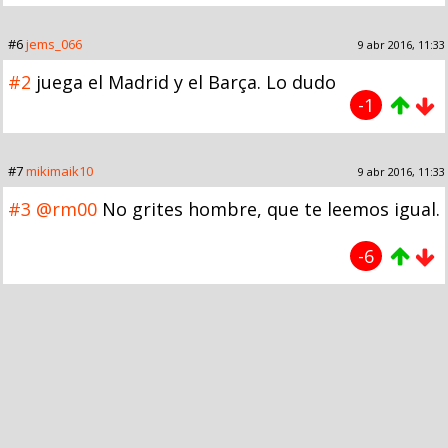
#6
jems_066
9 abr 2016, 11:33
#2
juega el Madrid y el Barça. Lo dudo
-1
#7
mikimaik10
9 abr 2016, 11:33
#3
@rm00
No grites hombre, que te leemos igual.
-6