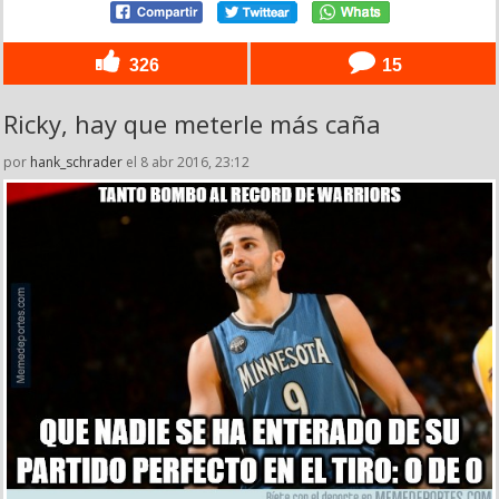
326
15
Ricky, hay que meterle más caña
por
hank_schrader
el 8 abr 2016, 23:12