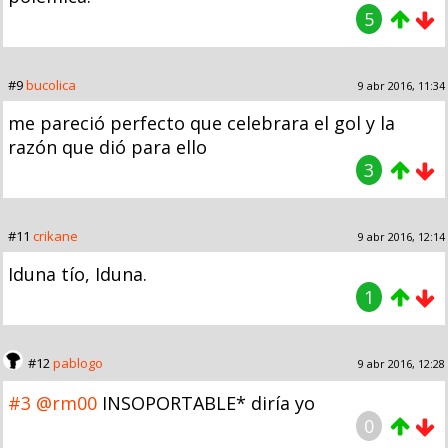
5
#9
bucolica
9 abr 2016, 11:34
me pareció perfecto que celebrara el gol y la
razón que dió para ello
3
#11
crikane
9 abr 2016, 12:14
Iduna tío, Iduna.
1
#12
pablogo
9 abr 2016, 12:28
#3
@rm00
INSOPORTABLE* diría yo
0