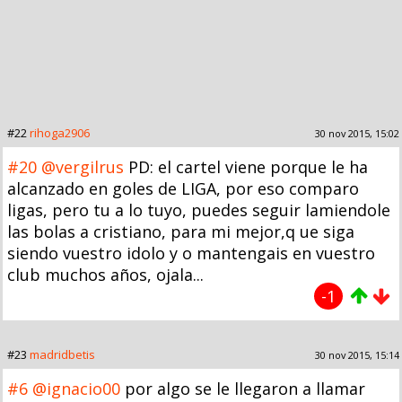
#22
rihoga2906
30 nov 2015, 15:02
#20
@vergilrus
PD: el cartel viene porque le ha
alcanzado en goles de LIGA, por eso comparo
ligas, pero tu a lo tuyo, puedes seguir lamiendole
las bolas a cristiano, para mi mejor,q ue siga
siendo vuestro idolo y o mantengais en vuestro
club muchos años, ojala...
-1
#23
madridbetis
30 nov 2015, 15:14
#6
@ignacio00
por algo se le llegaron a llamar