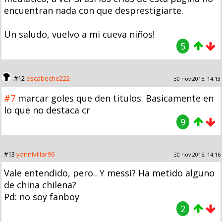
encuentran nada con que desprestigiarte.
Un saludo, vuelvo a mi cueva niños!
5
#12
escabeche222
30 nov 2015, 14:13
#7
marcar goles que den titulos. Basicamente en
lo que no destaca cr
9
#13
yannivillar96
30 nov 2015, 14:16
Vale entendido, pero.. Y messi? Ha metido alguno
de china chilena?
Pd: no soy fanboy
2