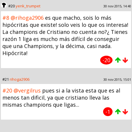
#20
yenk_trumpet
30 nov 2015, 14:40
#8
@rihoga2906
es que macho, sois lo más
hipócritas que existe! solo veis lo que os interesa!
La champions de Cristiano no cuenta no?¿ Tienes
razón 1 liga es mucho más difícil de conseguir
que una Champions, y la décima, casi nada.
Hipócrita!
-20
#21
rihoga2906
30 nov 2015, 15:01
#20
@vergilrus
pues si a la vista esta que es al
menos tan dificil, ya que cristiano lleva las
mismas champions que ligas...
-1