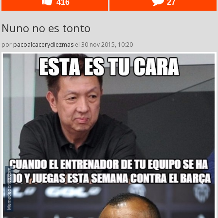
416
27
Nuno no es tonto
por
pacoalcacerydiezmas
el 30 nov 2015, 10:20