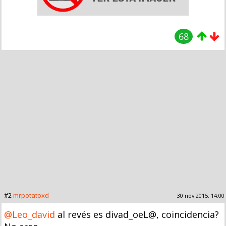
68
#2
mrpotatoxd
30 nov 2015, 14:00
@Leo_david
al revés es divad_oeL@, coincidencia?