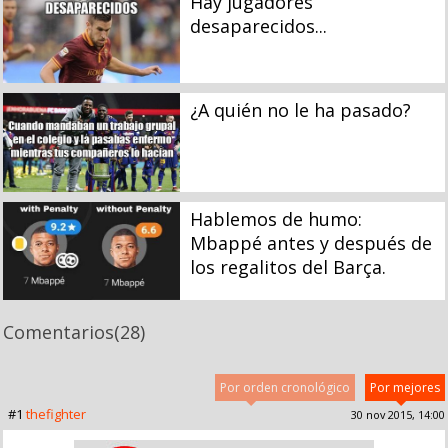
Hay jugadores
desaparecidos...
¿A quién no le ha pasado?
Hablemos de humo:
Mbappé antes y después de
los regalitos del Barça.
Comentarios
(28)
Por orden cronológico
Por mejores
#1
thefighter
30 nov 2015, 14:00