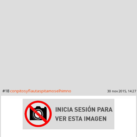
#18
conpitosyflautaspitamoselhimno
30 nov 2015, 14:27