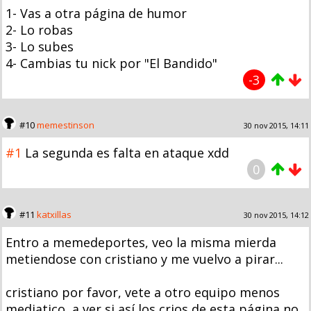
1- Vas a otra página de humor
2- Lo robas
3- Lo subes
4- Cambias tu nick por "El Bandido"
-3
#10
memestinson
30 nov 2015, 14:11
#1
La segunda es falta en ataque xdd
0
#11
katxillas
30 nov 2015, 14:12
Entro a memedeportes, veo la misma mierda
metiendose con cristiano y me vuelvo a pirar...
cristiano por favor, vete a otro equipo menos
mediatico, a ver si así los crios de esta página no