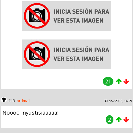
21
#19
lordmall
30 nov 2015, 14:29
Noooo inyustisiaaaaa!
2