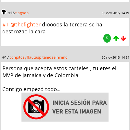
#16
tiagooo
30 nov 2015, 14:19
#1
@thefighter
dioooos la tercera se ha
destrozao la cara
5
#17
conpitosyflautaspitamoselhimno
30 nov 2015, 14:24
Persona que acepta estos carteles , tu eres el
MVP de Jamaica y de Colombia.
Contigo empezó todo...