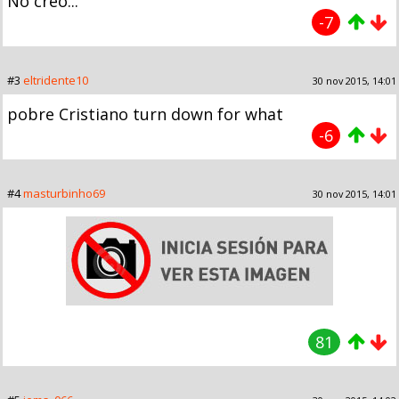
No creo...
-7
#3
eltridente10
30 nov 2015, 14:01
pobre Cristiano turn down for what
-6
#4
masturbinho69
30 nov 2015, 14:01
81