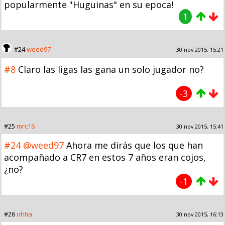
popularmente "Huguinas" en su epoca!
1
#24
weed97
30 nov 2015, 15:21
#8
Claro las ligas las gana un solo jugador no?
-3
#25
mrc16
30 nov 2015, 15:41
#24
@weed97
Ahora me dirás que los que han
acompañado a CR7 en estos 7 años eran cojos,
¿no?
-1
#26
ohtia
30 nov 2015, 16:13