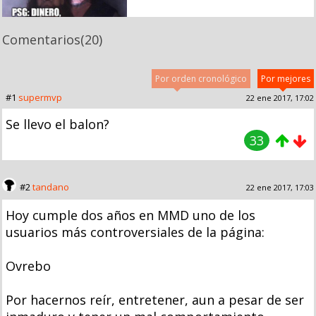
Comentarios
(20)
Por orden cronológico
Por mejores
#1
supermvp
22 ene 2017, 17:02
Se llevo el balon?
33
#2
tandano
22 ene 2017, 17:03
Hoy cumple dos años en MMD uno de los
usuarios más controversiales de la página:
Ovrebo
Por hacernos reír, entretener, aun a pesar de ser