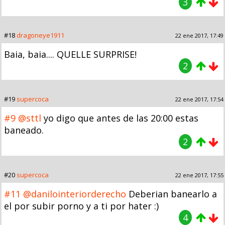
3
#18
dragoneye1911
22 ene 2017, 17:49
Baia, baia.... QUELLE SURPRISE!
2
#19
supercoca
22 ene 2017, 17:54
#9
@sttl
yo digo que antes de las 20:00 estas
baneado.
2
#20
supercoca
22 ene 2017, 17:55
#11
@danilointeriorderecho
Deberian banearlo a
el por subir porno y a ti por hater :)
4