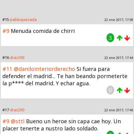
#15
pabloquesada
22 ene 2017, 17:38
#9
Menuda comida de chirri
3
#16
drac200
22 ene 2017, 17:44
#11
@danilointeriorderecho
Si fuera para
defender el madrid... Te han beando pormeterte
la p**** del madrid. Y echar agua.
0
#17
drac200
22 ene 2017, 17:46
#9
@sttl
Bueno un heroe sin capa cae hoy. Un
placer tenerte a nustro lado soldado.