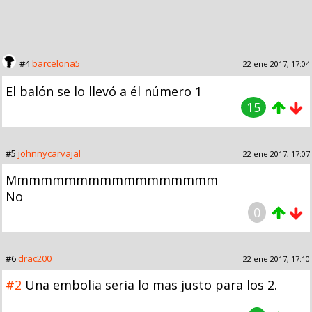
#4
barcelona5
22 ene 2017, 17:04
El balón se lo llevó a él número 1
15
#5
johnnycarvajal
22 ene 2017, 17:07
Mmmmmmmmmmmmmmmmmm
No
0
#6
drac200
22 ene 2017, 17:10
#2
Una embolia seria lo mas justo para los 2.