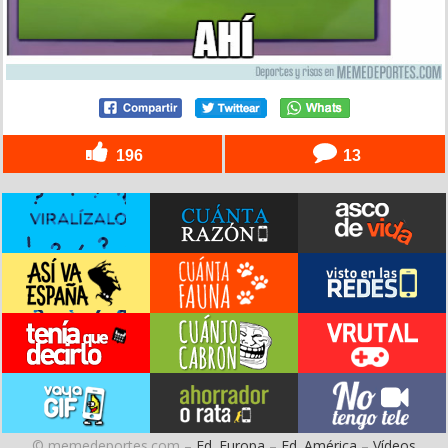
196
13
© memedeportes.com –
Ed. Europa
–
Ed. América
–
Vídeos