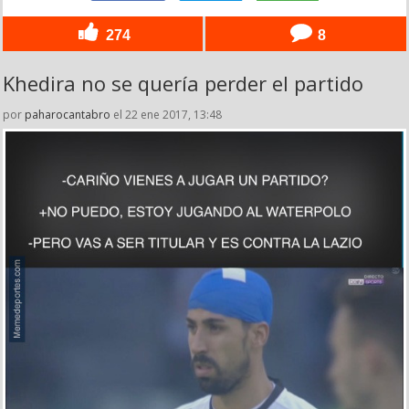
274
8
Khedira no se quería perder el partido
por
paharocantabro
el 22 ene 2017, 13:48