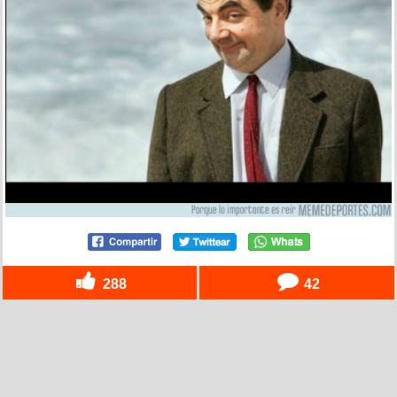
288
42