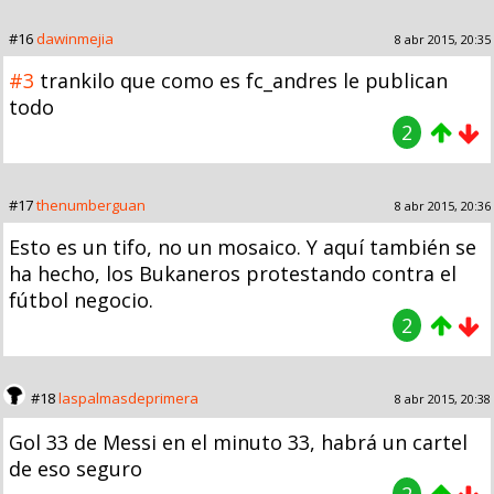
#16
dawinmejia
8 abr 2015, 20:35
#3
trankilo que como es fc_andres le publican
todo
2
#17
thenumberguan
8 abr 2015, 20:36
Esto es un tifo, no un mosaico. Y aquí también se
ha hecho, los Bukaneros protestando contra el
fútbol negocio.
2
#18
laspalmasdeprimera
8 abr 2015, 20:38
Gol 33 de Messi en el minuto 33, habrá un cartel
de eso seguro