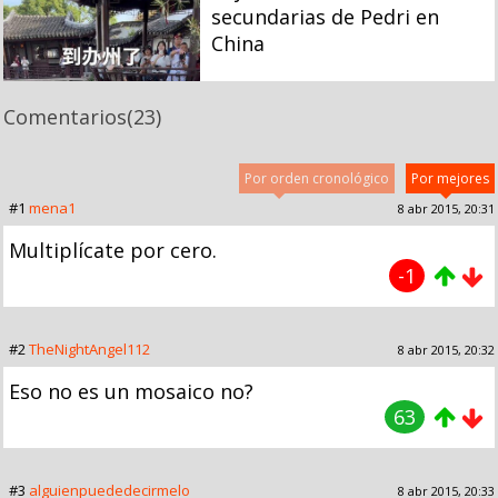
secundarias de Pedri en
China
Comentarios
(23)
Por orden cronológico
Por mejores
#1
mena1
8 abr 2015, 20:31
Multiplícate por cero.
-1
#2
TheNightAngel112
8 abr 2015, 20:32
Eso no es un mosaico no?
63
#3
alguienpuededecirmelo
8 abr 2015, 20:33