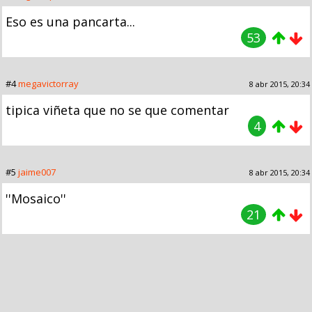
Eso es una pancarta...
53
#4
megavictorray
8 abr 2015, 20:34
tipica viñeta que no se que comentar
4
#5
jaime007
8 abr 2015, 20:34
''Mosaico''
21