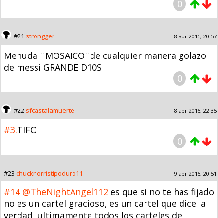
0
#21
strongger
8 abr 2015, 20:57
Menuda ¨MOSAICO¨de cualquier manera golazo
de messi GRANDE D10S
0
#22
sfcastalamuerte
8 abr 2015, 22:35
#3.
TIFO
0
#23
chucknorristipoduro11
9 abr 2015, 20:51
#14
@TheNightAngel112
es que si no te has fijado
no es un cartel gracioso, es un cartel que dice la
verdad, ultimamente todos los carteles de