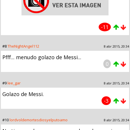
-11
#8
TheNightAngel112
8 abr 2015, 20:34
Pfff... menudo golazo de Messi...
0
#9
lee_gar
8 abr 2015, 20:34
Golazo de Messi.
-3
#10
lordvoldemortesdiosyelputoamo
8 abr 2015, 20:34