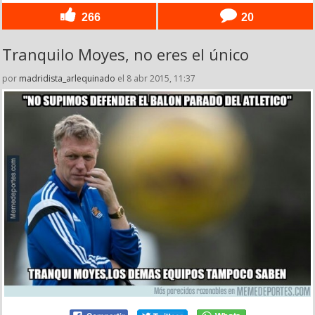
266
20
Tranquilo Moyes, no eres el único
por
madridista_arlequinado
el 8 abr 2015, 11:37