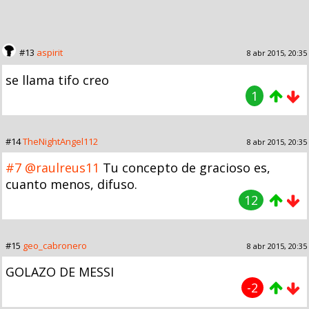
#13
aspirit
8 abr 2015, 20:35
se llama tifo creo
1
#14
TheNightAngel112
8 abr 2015, 20:35
#7
@raulreus11
Tu concepto de gracioso es,
cuanto menos, difuso.
12
#15
geo_cabronero
8 abr 2015, 20:35
GOLAZO DE MESSI
-2