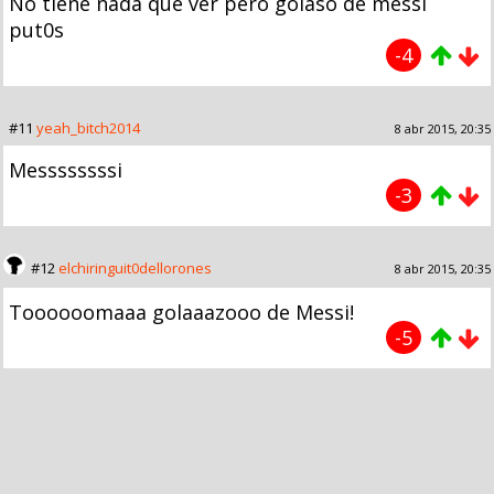
No tiene nada que ver pero golaso de messi
put0s
-4
#11
yeah_bitch2014
8 abr 2015, 20:35
Messssssssi
-3
#12
elchiringuit0dellorones
8 abr 2015, 20:35
Toooooomaaa golaaazooo de Messi!
-5