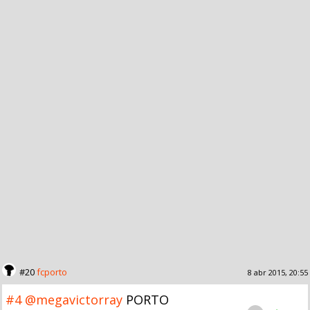
#20
fcporto
8 abr 2015, 20:55
#4
@megavictorray
PORTO