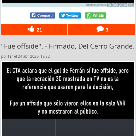
21
3
"Fue offside". - Firmado, Del Cerro Grande.
por
fer
el 24 abr 2026, 18:32