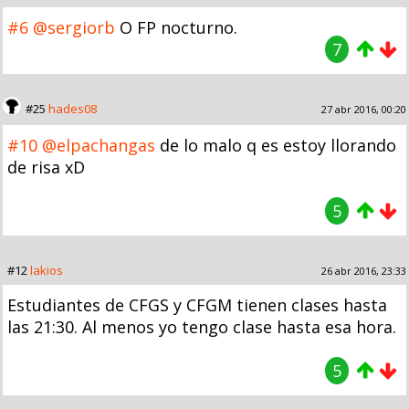
#6
@sergiorb
O FP nocturno.
7
#25
hades08
27 abr 2016, 00:20
#10
@elpachangas
de lo malo q es estoy llorando
de risa xD
5
#12
lakios
26 abr 2016, 23:33
Estudiantes de CFGS y CFGM tienen clases hasta
las 21:30. Al menos yo tengo clase hasta esa hora.
5