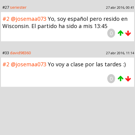
#27
seriester
27 abr 2016, 00:41
#2
@josemaa073
Yo, soy español pero resido en
Wisconsin. El partido ha sido a mis 13:45
0
#33
david98360
27 abr 2016, 11:14
#2
@josemaa073
Yo voy a clase por las tardes :)
0