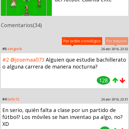
Comentarios
(34)
Por orden cronológico
Por mejores
#6
sergiorb
26 abr 2016, 23:32
#2
@josemaa073
Alguien que estudie bachillerato
o alguna carrera de manera nocturna?
128
#4
birlo12
26 abr 2016, 23:31
En serio, quién falta a clase por un partido de
fútbol? Los móviles se han inventao pa algo, no?
XD