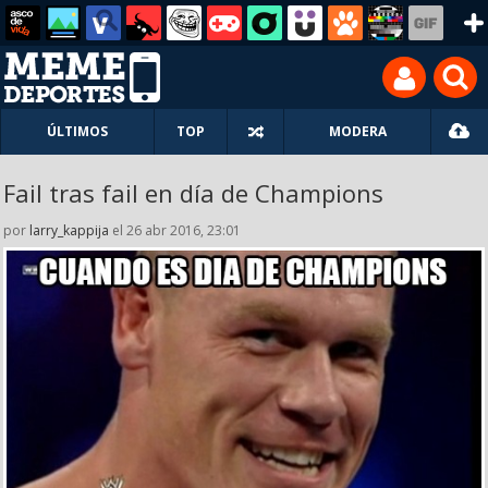
ÚLTIMOS
TOP
MODERA
Fail tras fail en día de Champions
por
larry_kappija
el 26 abr 2016, 23:01