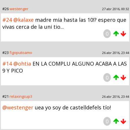
#26
westenger
27 abr 2016, 00:32
#24
@kalaxe
madre mia hasta las 10!? espero que
vivas cerca de la uni tio...
0
#23
figoputoamo
26 abr 2016, 23:44
#14
@ohtia
EN LA COMPLU ALGUNO ACABA A LAS
9 Y PICO
0
#21
relaxingcup3
26 abr 2016, 23:44
@westenger
uea yo soy de castelldefels tío!
0