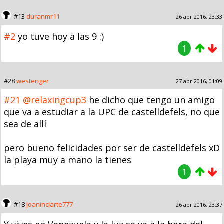
#13
duranmr11
26 abr 2016, 23:33
#2
yo tuve hoy a las 9 :)
1
#28
westenger
27 abr 2016, 01:09
#21
@relaxingcup3
he dicho que tengo un amigo
que va a estudiar a la UPC de castelldefels, no que
sea de allí
pero bueno felicidades por ser de castelldefels xD
la playa muy a mano la tienes
1
#18
joaninciarte777
26 abr 2016, 23:37