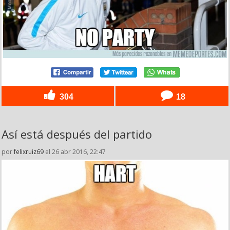
304
18
Así está después del partido
por
felixruiz69
el 26 abr 2016, 22:47