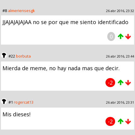
#8
almeriensesgk
26 abr 2016, 23:32
JJAJAJAJAJAA no se por que me siento identificado
0
#22
borbuta
26 abr 2016, 23:44
Mierda de meme, no hay nada mas que decir.
-2
#1
rogercat13
26 abr 2016, 23:31
Mis dieses!
-2