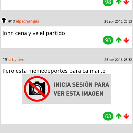
98
#10
elpachangas
26 abr 2016, 23:33
John cena y ve el partido
93
#9
kirbylove
26 abr 2016, 23:32
Pero esta memedeportes para calmarte
68