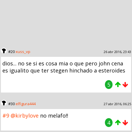
#20
xuss_vp
26 abr 2016, 23:43
dios... no se si es cosa mia o que pero john cena
es igualito que ter stegen hinchado a esteroides
5
#30
elfigura444
27 abr 2016, 06:25
#9
@kirbylove
no melafo!!
4