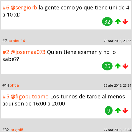
#6
@sergiorb
la gente como yo que tiene uni de 4
a 10 xD
32
#7
turbion14
26 abr 2016, 23:32
#2
@josemaa073
Quien tiene examen y no lo
sabe??
25
#14
ohtia
26 abr 2016, 23:34
#5
@figoputoamo
Los turnos de tarde al menos
aquí son de 16:00 a 20:00
9
#32
jorge48
27 abr 2016, 10:24