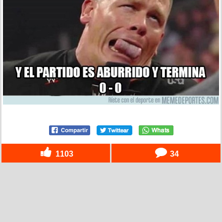
1103
34