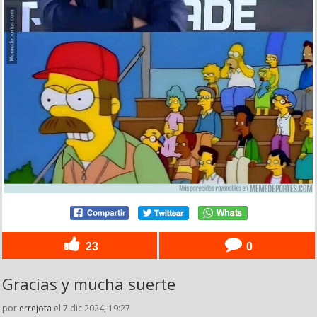
23
0
Gracias y mucha suerte
por
errejota
el 7 dic 2024, 19:27