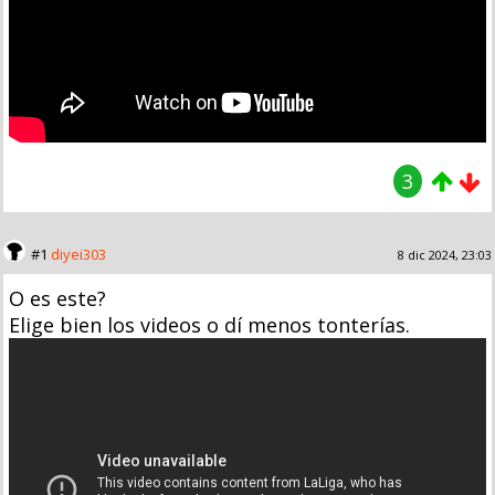
3
#1
diyei303
8 dic 2024, 23:03
O es este?
Elige bien los videos o dí menos tonterías.