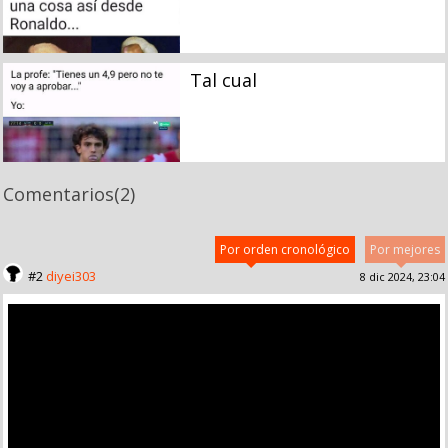
Tal cual
Comentarios
(2)
Por orden cronológico
Por mejores
#2
diyei303
8 dic 2024, 23:04