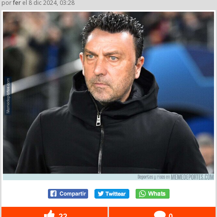
por
fer
el 8 dic 2024, 03:28
22
0