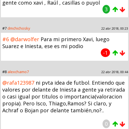
gente como xavi , Raúl , casillas o puyol
3
#7
dmchichosky
22 abr 2018, 00:23
#6
@darwolfer
Para mi primero Xavi, luego
Suarez e Iniesta, ese es mi podio
-1
#8
alexchamo7
22 abr 2018, 00:44
@rafa123987
ni pvta idea de futbol. Entiendo que
valores por delante de Iniesta a gente ya retirada
o casi igual por titulos o importancia(valoracion
propia). Pero Isco, Thiago,Ramos? Si claro, y
Achraf o Bojan por delante también,no?..
0