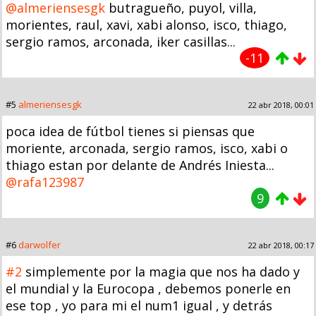
@almeriensesgk
butragueño, puyol, villa,
morientes, raul, xavi, xabi alonso, isco, thiago,
sergio ramos, arconada, iker casillas...
-11
#5
almeriensesgk
22 abr 2018, 00:01
poca idea de fútbol tienes si piensas que
moriente, arconada, sergio ramos, isco, xabi o
thiago estan por delante de Andrés Iniesta...
@rafa123987
9
#6
darwolfer
22 abr 2018, 00:17
#2
simplemente por la magia que nos ha dado y
el mundial y la Eurocopa , debemos ponerle en
ese top , yo para mi el num1 igual , y detrás