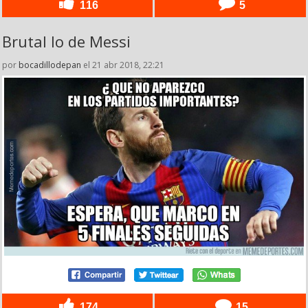
116
5
Brutal lo de Messi
por
bocadillodepan
el 21 abr 2018, 22:21
174
15