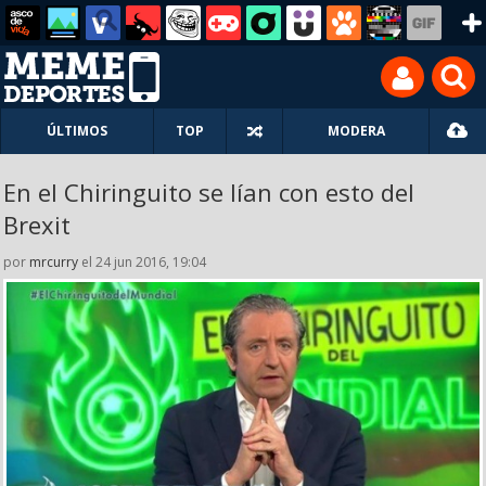
ÚLTIMOS
TOP
MODERA
En el Chiringuito se lían con esto del
Brexit
por
mrcurry
el 24 jun 2016, 19:04