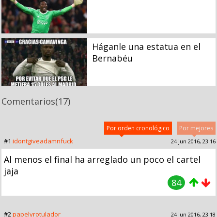
Háganle una estatua en el
Bernabéu
Comentarios
(17)
Por orden cronológico
Por mejores
#1
idontgiveadamnfuck
24 jun 2016, 23:16
Al menos el final ha arreglado un poco el cartel
jaja
84
#2
papelyrotulador
24 jun 2016, 23:18