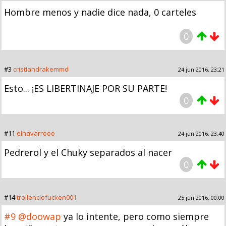
Hombre menos y nadie dice nada, 0 carteles
0
#3
cristiandrakemmd
24 jun 2016, 23:21
Esto... ¡ES LIBERTINAJE POR SU PARTE!
0
#11
elnavarrooo
24 jun 2016, 23:40
Pedrerol y el Chuky separados al nacer
0
#14
trollenciofucken001
25 jun 2016, 00:00
#9
@doowap
ya lo intente, pero como siempre