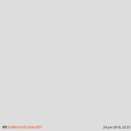
#8
trollenciofucken001
24 jun 2016, 23:25