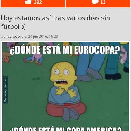
392
13
Hoy estamos así tras varios días sin
fútbol :(
por
caradora
el 24 jun 2016, 16:29