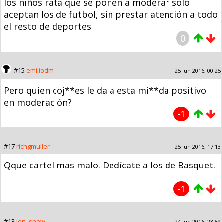
los niños rata que se ponen a moderar sólo
aceptan los de futbol, sin prestar atención a todo
el resto de deportes
0
#15
emiliodm
25 jun 2016, 00:25
Pero quien coj**es le da a esta mi**da positivo
en moderación?
-1
#17
richgmuller
25 jun 2016, 17:13
Qque cartel mas malo. Dedícate a los de Basquet.
-1
#13
jon_snow
24 jun 2016, 23:59