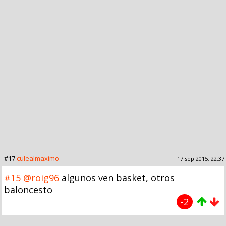
#17
culealmaximo
17 sep 2015, 22:37
#15
@roig96
algunos ven basket, otros
baloncesto
-2