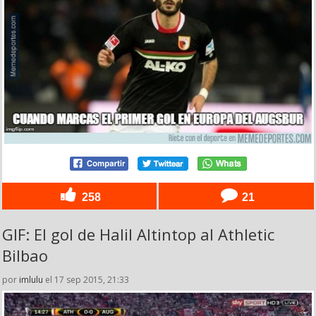
258
21
GIF: El gol de Halil Altintop al Athletic
Bilbao
por
imlulu
el 17 sep 2015, 21:33