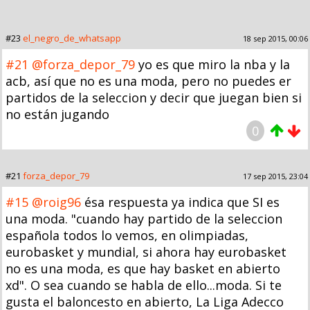
#23
el_negro_de_whatsapp
18 sep 2015, 00:06
#21
@forza_depor_79
yo es que miro la nba y la
acb, así que no es una moda, pero no puedes er
partidos de la seleccion y decir que juegan bien si
no están jugando
0
#21
forza_depor_79
17 sep 2015, 23:04
#15
@roig96
ésa respuesta ya indica que SI es
una moda. "cuando hay partido de la seleccion
española todos lo vemos, en olimpiadas,
eurobasket y mundial, si ahora hay eurobasket
no es una moda, es que hay basket en abierto
xd". O sea cuando se habla de ello...moda. Si te
gusta el baloncesto en abierto, La Liga Adecco