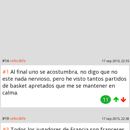
#14
celtic4life
17 sep 2015, 22:35
#1
Al final uno se acostumbra, no digo que no
este nada nervioso, pero he visto tantos partidos
de basket apretados que me se mantener en
calma.
11
#19
celtic4life
17 sep 2015, 22:38
#3
Todos los jugadores de Francia son franceses