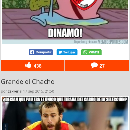
438
27
Grande el Chacho
por
zaxker
el 17 sep 2015, 21:50