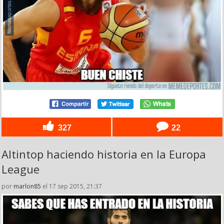
327
22
Altintop haciendo historia en la Europa
League
por
marlon85
el 17 sep 2015, 21:37