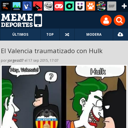
ÚLTIMOS
TOP
MODERA
El Valencia traumatizado con Hulk
por
jorgess07
el 17 sep 2015, 17:07