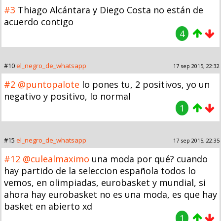
#3
Thiago Alcántara y Diego Costa no están de
acuerdo contigo
4
#10
el_negro_de_whatsapp
17 sep 2015, 22:32
#2
@puntopalote
lo pones tu, 2 positivos, yo un
negativo y positivo, lo normal
1
#15
el_negro_de_whatsapp
17 sep 2015, 22:35
#12
@culealmaximo
una moda por qué? cuando
hay partido de la seleccion española todos lo
vemos, en olimpiadas, eurobasket y mundial, si
ahora hay eurobasket no es una moda, es que hay
basket en abierto xd
1