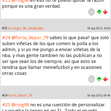
#25
@roig96
en eso no te puedo quitar la razón
porque es una gran verdad.
0
#25
el_negro_de_whatsapp
18 sep 2015, 19:06
#24
@forza_depor_79
sabes lo que pasa? que solo
suben viñetas de los que comen la polla a los
admin, y si yo me pongo a enviar viñetas de la
nba, y mas gente tambien no las publican a no
ser que sean los de siempre, así que esto se
tendria que llamar memefutbol y en ocasiones
otras cosas
0
#24
forza_depor_79
18 sep 2015, 00:49
#23
@roig96
no es una cuestión de personalizar.
La prueba la tengo en mi TL. Todo el mundo