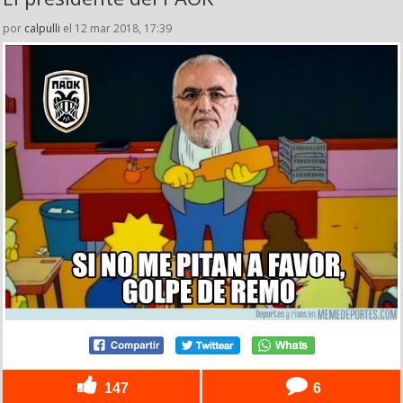
por
calpulli
el 12 mar 2018, 17:39
147
6