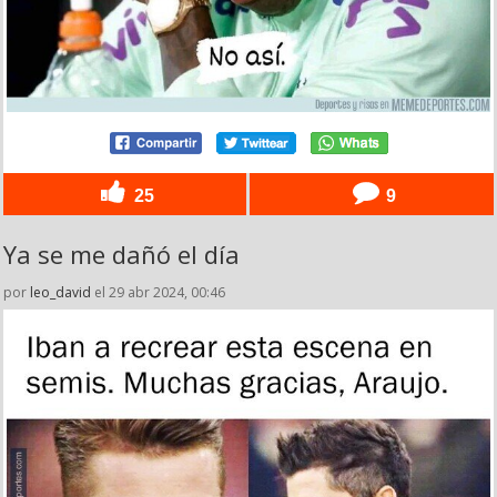
25
9
Ya se me dañó el día
por
leo_david
el 29 abr 2024, 00:46