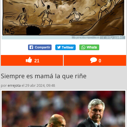
21
0
Siempre es mamá la que riñe
por
errejota
el 29 abr 2024, 09:48