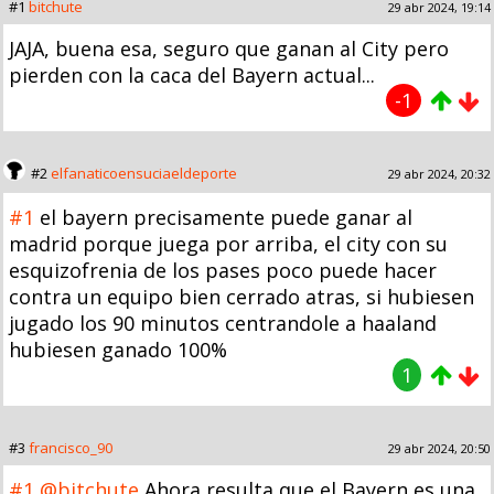
#1
bitchute
29 abr 2024, 19:14
JAJA, buena esa, seguro que ganan al City pero
pierden con la caca del Bayern actual...
-1
#2
elfanaticoensuciaeldeporte
29 abr 2024, 20:32
#1
el bayern precisamente puede ganar al
madrid porque juega por arriba, el city con su
esquizofrenia de los pases poco puede hacer
contra un equipo bien cerrado atras, si hubiesen
jugado los 90 minutos centrandole a haaland
hubiesen ganado 100%
1
#3
francisco_90
29 abr 2024, 20:50
#1
@bitchute
Ahora resulta que el Bayern es una