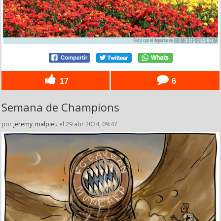
17
6
Semana de Champions
por
jeremy_malpieu
el 29 abr 2024, 09:47