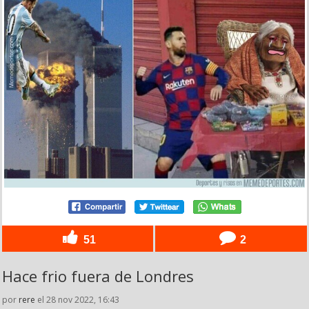
51
2
Hace frio fuera de Londres
por
rere
el 28 nov 2022, 16:43