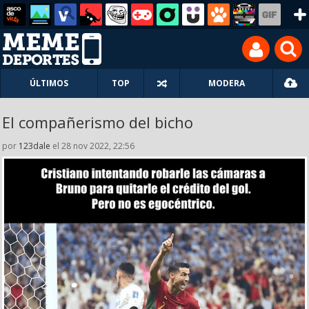
ÚLTIMOS
TOP
MODERA
El compañerismo del bicho
por
123dale
el 28 nov 2022, 22:56