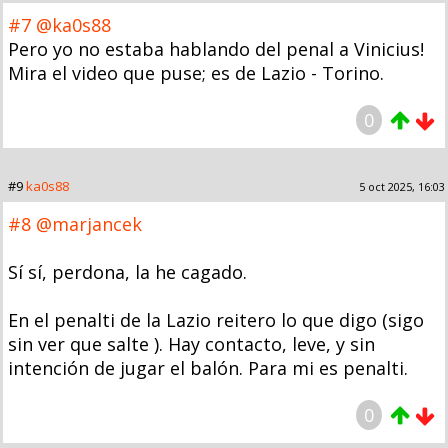
#7
@ka0s88
Pero yo no estaba hablando del penal a Vinicius!
Mira el video que puse; es de Lazio - Torino.
0
#9
ka0s88
5 oct 2025, 16:03
#8
@marjancek
Sí sí, perdona, la he cagado.
En el penalti de la Lazio reitero lo que digo (sigo
sin ver que salte ). Hay contacto, leve, y sin
intención de jugar el balón. Para mi es penalti.
0