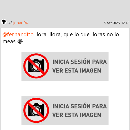
#3
jonan94
5 oct 2025, 12:45
@fernandito
llora, llora, que lo que lloras no lo
meas 😂