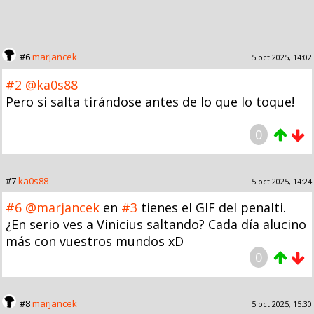
#6
marjancek
5 oct 2025, 14:02
#2
@ka0s88
Pero si salta tirándose antes de lo que lo toque!
0
#7
ka0s88
5 oct 2025, 14:24
#6
@marjancek
en
#3
tienes el GIF del penalti.
¿En serio ves a Vinicius saltando? Cada día alucino
más con vuestros mundos xD
0
#8
marjancek
5 oct 2025, 15:30