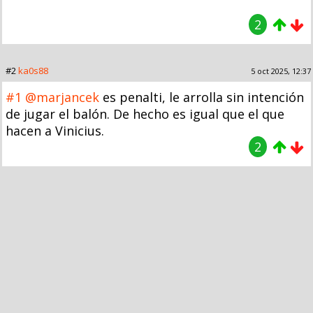
2
#2
ka0s88
5 oct 2025, 12:37
#1
@marjancek
es penalti, le arrolla sin intención
de jugar el balón. De hecho es igual que el que
hacen a Vinicius.
2