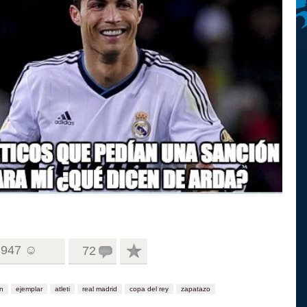
947 ☺
72
n
ejemplar
atleti
real madrid
copa del rey
zapatazo