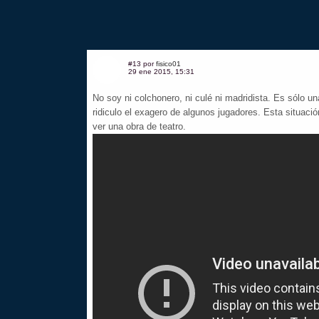
#13 por
fisico01
29 ene 2015, 15:31
No soy ni colchonero, ni culé ni madridista. Es sólo u
ridiculo el exagero de algunos jugadores. Esta situació
ver una obra de teatro.