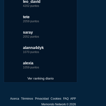
leo_david
leo_david
leo_david
nomedigas
ir
4202 puntos
21926 puntos
33385 puntos
339916 puntos
me
tete
fer
jeremy_malpieu
jeremy_malpieu
2059 puntos
7229 puntos
15444 puntos
263186 puntos
saray
tete
tete
Baba
2052 puntos
6233 puntos
8301 puntos
252929 puntos
alanna4dyk
123dale
123dale
john
1070 puntos
5192 puntos
8290 puntos
244881 puntos
alexia
saray
fer
fer
1059 puntos
5183 puntos
8283 puntos
236750 puntos
Ver ranking diario
Acerca
Términos
Privacidad
Cookies
FAQ
APP
Memondo Network © 2026