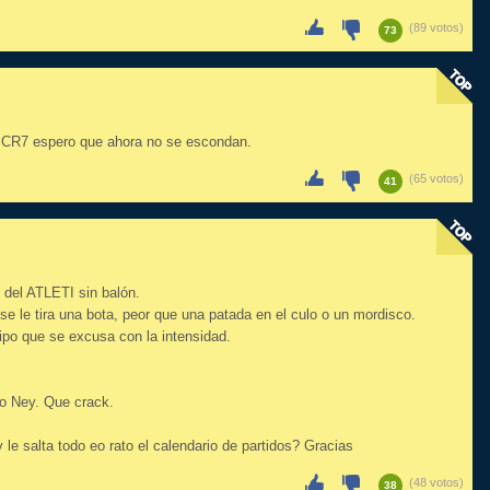
(89 votos)
73
ra CR7 espero que ahora no se escondan.
(65 votos)
41
del ATLETI sin balón.
 le tira una bota, peor que una patada en el culo o un mordisco.
ipo que se excusa con la intensidad.
o Ney. Que crack.
 le salta todo eo rato el calendario de partidos? Gracias
(48 votos)
38