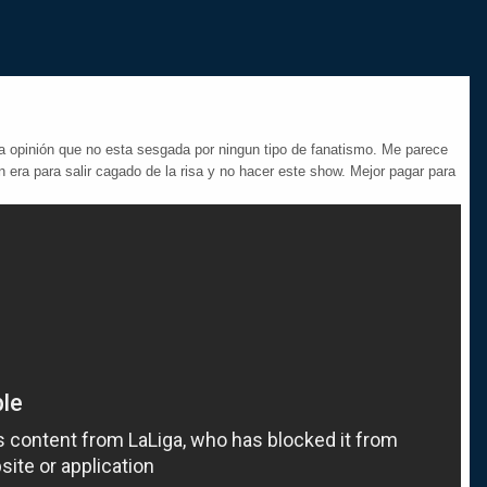
na opinión que no esta sesgada por ningun tipo de fanatismo. Me parece
n era para salir cagado de la risa y no hacer este show. Mejor pagar para