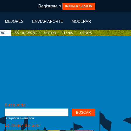
Regístrate
o
INICIAR SESIÓN
MEJORES
ENVIAR APORTE
MODERAR
TBOL
BALONCESTO
MOTOR
TENIS
OTROS
Búsqueda
Búsqueda avanzada
Lo mejor de ayer