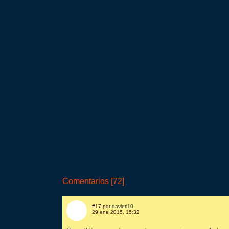
Comentarios [72]
#17 por
davleti10
29 ene 2015, 15:32