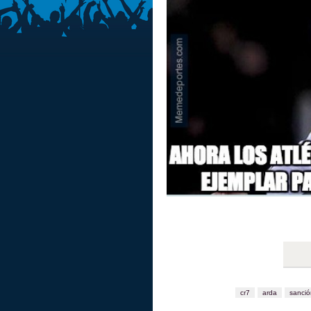
cr7
arda
sanció