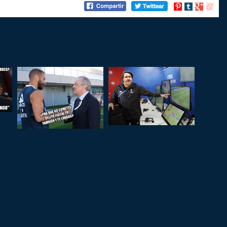
Compartir
Compartir
Compartir
Compart
en
en
en
en
Pinterest
tumblr
Google+
menea