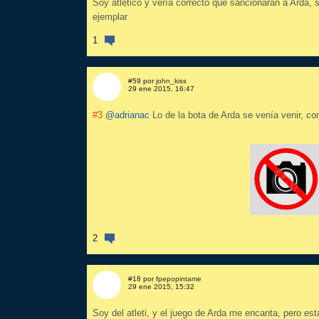
Soy atlético y vería correcto que sancionaran a Arda, 
ejemplar
1
#59 por
john_kiss
29 ene 2015, 16:47
#3
@adrianac
Lo de la bota de Arda se venía venir, c
2
#18 por
fpepopintame
29 ene 2015, 15:32
Soy del atleti, y el juego de Arda me encanta, pero est