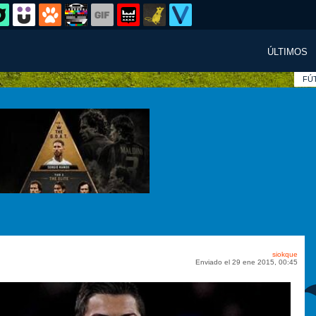
ÚLTIMOS
FÚ
siokque
Enviado el 29 ene 2015, 00:45