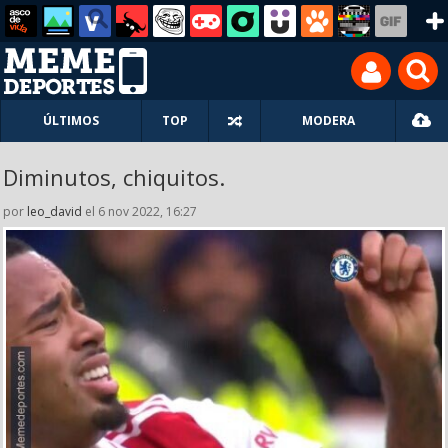
ÚLTIMOS
TOP
MODERA
Diminutos, chiquitos.
por
leo_david
el 6 nov 2022, 16:27