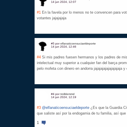
14 jun 2024, 12:07
#1
En la favela por lo menos no te convencen para vot
votantes jajajajaja
#5 por
elfanaticoensuciaeldeporte
14 jun 2024, 12:46
#4
Si mis padres fuesen hermanos y los padres de mi
intelectual muy superior a cualquier fan del barça pr
pelo mofeta con dinero en andorra jajajajajajajajajaja y
#4 por
trolldemmd
14 jun 2024, 12:19
#3
@elfanaticoensuciaeldeporte
¿Es que la Guardia Ci
que saliste así por la endogamia de tu familia, así que 
1