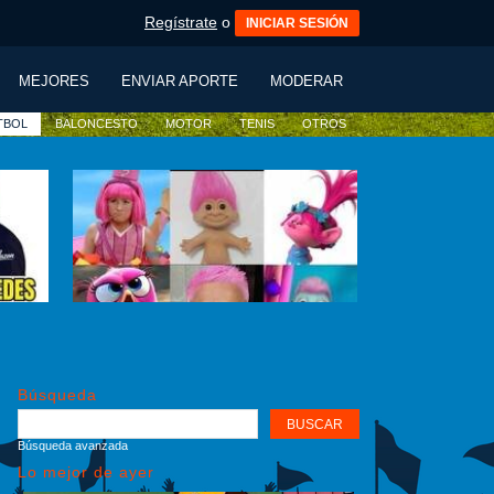
Regístrate
o
INICIAR SESIÓN
MEJORES
ENVIAR APORTE
MODERAR
TBOL
BALONCESTO
MOTOR
TENIS
OTROS
Búsqueda
Búsqueda avanzada
Lo mejor de ayer