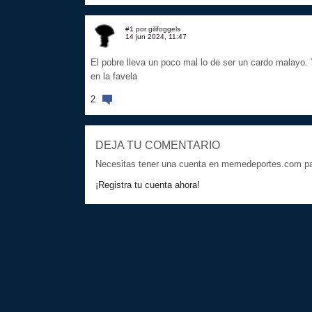
#1 por
gilifoggels
14 jun 2024, 11:47
El pobre lleva un poco mal lo de ser un cardo malayo. 
en la favela
2
DEJA TU COMENTARIO
Necesitas tener una cuenta en memedeportes.com par
¡Registra tu cuenta ahora!