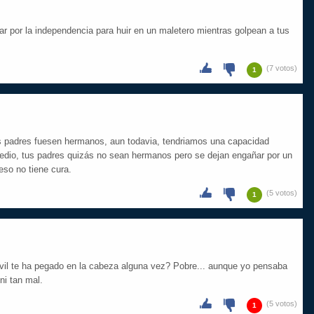
ar por la independencia para huir en un maletero mientras golpean a tus
(7 votos)
1
s padres fuesen hermanos, aun todavia, tendriamos una capacidad
omedio, tus padres quizás no sean hermanos pero se dejan engañar por un
 eso no tiene cura.
(5 votos)
1
vil te ha pegado en la cabeza alguna vez? Pobre... aunque yo pensaba
ni tan mal.
(5 votos)
1