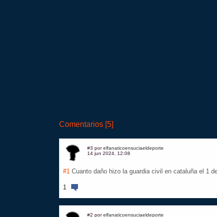
Comentarios [5]
#3 por
elfanaticoensuciaeldeporte
14 jun 2024, 12:08
#1
Cuanto daño hizo la guardia civil en cataluña el 1 d
1
#2 por
elfanaticoensuciaeldeporte