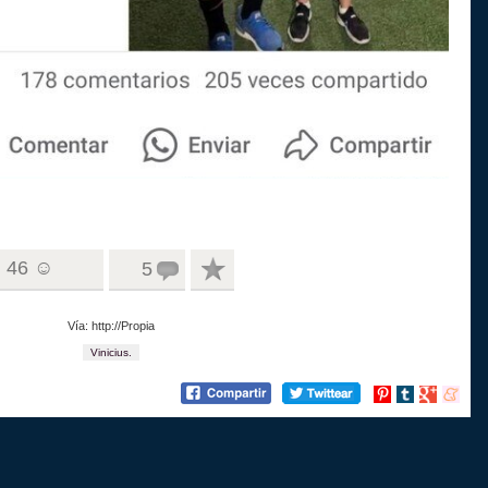
46 ☺
5
Vía: http://Propia
Vinicius.
Compartir
Compartir
Compartir
Compart
en
en
en
en
Pinterest
tumblr
Google+
menea