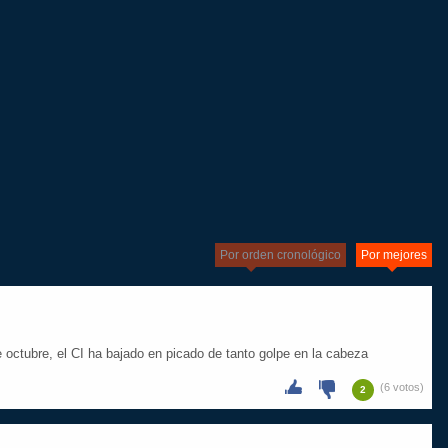
Por orden cronológico
Por mejores
e octubre, el CI ha bajado en picado de tanto golpe en la cabeza
(6 votos)
2