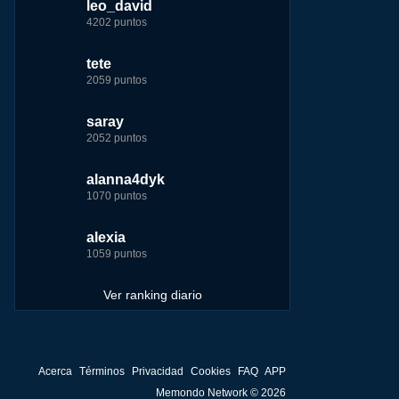
leo_david
leo_david
leo_david
nomedigas
4202 puntos
21926 puntos
33385 puntos
339916 puntos
tete
fer
jeremy_malpieu
jeremy_malpieu
2059 puntos
7229 puntos
15444 puntos
263186 puntos
saray
tete
tete
Baba
2052 puntos
6233 puntos
8301 puntos
252929 puntos
alanna4dyk
123dale
123dale
john
1070 puntos
5192 puntos
8290 puntos
244881 puntos
alexia
saray
fer
fer
1059 puntos
5183 puntos
8283 puntos
236750 puntos
Ver ranking diario
Acerca
Términos
Privacidad
Cookies
FAQ
APP
Memondo Network © 2026