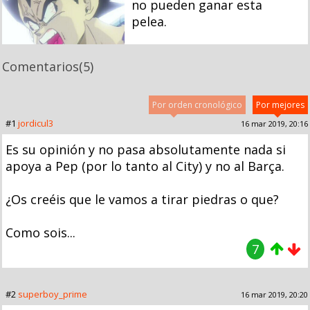
no pueden ganar esta
pelea.
Comentarios
(5)
Por orden cronológico
Por mejores
#1
jordicul3
16 mar 2019, 20:16
Es su opinión y no pasa absolutamente nada si
apoya a Pep (por lo tanto al City) y no al Barça.
¿Os creéis que le vamos a tirar piedras o que?
Como sois...
7
#2
superboy_prime
16 mar 2019, 20:20