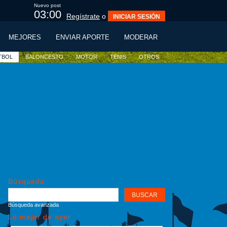
Nuevo post
02:59
Regístrate
o
INICIAR SESIÓN
MEJORES
ENVIAR APORTE
MODERAR
TBOL
BALONCESTO
MOTOR
TENIS
OTROS
Búsqueda
Búsqueda avanzada
Lo mejor de ayer