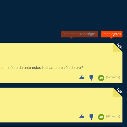
Por orden cronológico
Por mejores
n compañero durante estas fechas pre balón de oro?
(52 votos)
40
(42 votos)
40