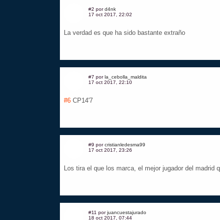
#2 por
d4nk
17 oct 2017, 22:02
La verdad es que ha sido bastante extraño
#7 por
la_cebolla_maldita
17 oct 2017, 22:10
#6
CP14'7
#9 por
cristianledesma99
17 oct 2017, 23:26
Los tira el que los marca, el mejor jugador del madrid que
#11 por
juancuestajurado
18 oct 2017, 07:44