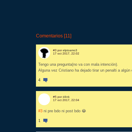
Comentarios [11]
#3 por
elptoamo3
17 oct 2017, 22:02
Tengo una pregunta(no va con mala intención).
Alguna vez Cristiano ha dejado tirar un penalti a algú
4
#5 por
d4nk
17 oct 2017, 22:04
#3
ni pre bdo ni post bdo 😂
1