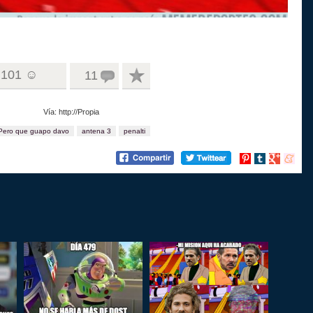
101 ☺
11
Vía: http://Propia
Pero que guapo davo
antena 3
penalti
Compartir
Compartir
Compartir
Compart
en
en
en
en
Pinterest
tumblr
Google+
menea