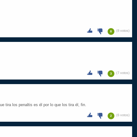
(8 votos)
8
(7 votos)
3
 tira los penaltis es él por lo que los tira él, fin.
(6 votos)
2