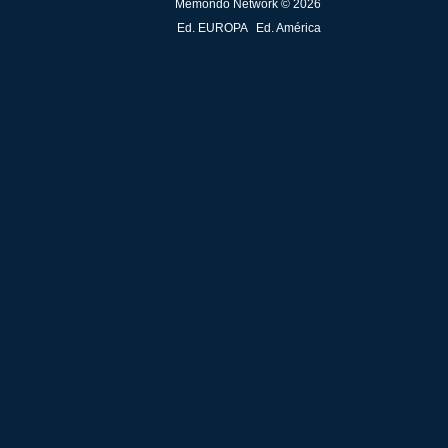
Memondo Network © 2026
Ed. EUROPA
Ed. América