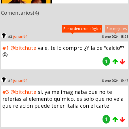
Comentarios
(4)
Por orden cronológico
Por mejores
#2
jonan94
8 ene 2024, 18:25
#1
@bitchute
vale, te lo compro ¿Y la de "calcio"?
🤪
1
#4
jonan94
8 ene 2024, 19:47
#3
@bitchute
sí, ya me imaginaba que no te
referías al elemento químico, es solo que no veía
qué relación puede tener Italia con el cartel
1