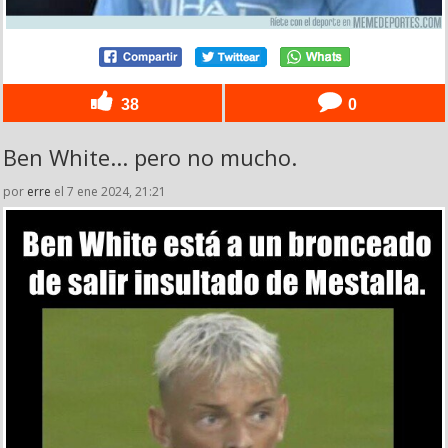
38
0
Ben White... pero no mucho.
por
erre
el 7 ene 2024, 21:21