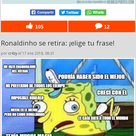
105
12
Ronaldinho se retira: ¡elige tu frase!
por
cr4zy
el 17 ene 2018, 08:31