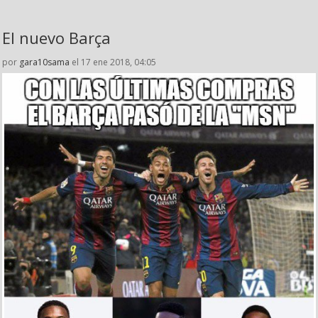
El nuevo Barça
por
gara10sama
el 17 ene 2018, 04:05