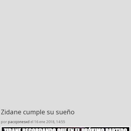
Zidane cumple su sueño
por
pacojonesxd
el 16 ene 2018, 14:55