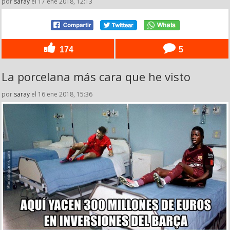
por
saray
el 17 ene 2018, 12:13
174
5
La porcelana más cara que he visto
por
saray
el 16 ene 2018, 15:36