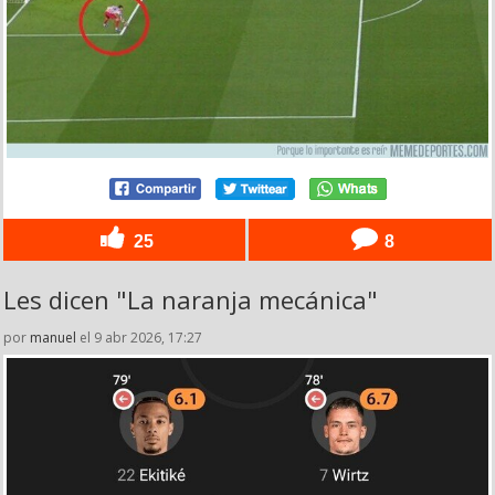
25
8
Les dicen "La naranja mecánica"
por
manuel
el 9 abr 2026, 17:27