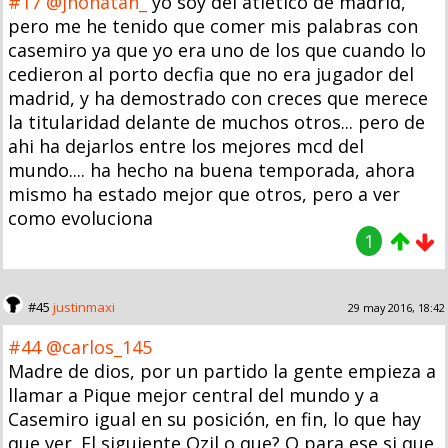
#17
@jhonatan_
yo soy del atletico de madrid,
pero me he tenido que comer mis palabras con
casemiro ya que yo era uno de los que cuando lo
cedieron al porto decfia que no era jugador del
madrid, y ha demostrado con creces que merece
la titularidad delante de muchos otros... pero de
ahi ha dejarlos entre los mejores mcd del
mundo.... ha hecho na buena temporada, ahora
mismo ha estado mejor que otros, pero a ver
como evoluciona
1
#45
justinmaxi
29 may 2016, 18:42
#44
@carlos_145
Madre de dios, por un partido la gente empieza a
llamar a Pique mejor central del mundo y a
Casemiro igual en su posición, en fin, lo que hay
que ver. El siguiente Ozil o que? O para ese si que