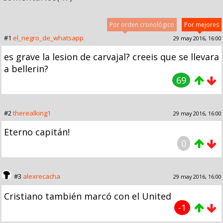
Por orden cronológico
Por mejores
#1
el_negro_de_whatsapp
29 may 2016, 16:00
es grave la lesion de carvajal? creeis que se llevara
a bellerin?
69
#2
therealking1
29 may 2016, 16:00
Eterno capitán!
0
#3
alexrecacha
29 may 2016, 16:00
Cristiano también marcó con el United
-1