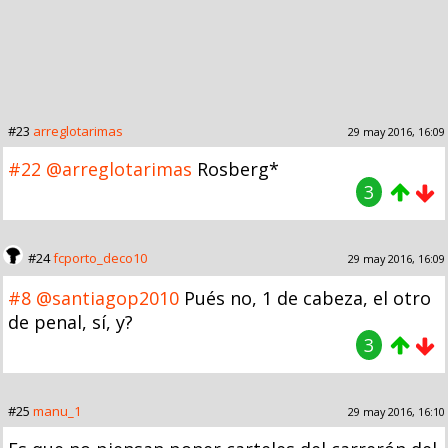
#23
arreglotarimas
29 may 2016, 16:09
#22
@arreglotarimas
Rosberg*
3
#24
fcporto_deco10
29 may 2016, 16:09
#8
@santiagop2010
Pués no, 1 de cabeza, el otro
de penal, sí, y?
3
#25
manu_1
29 may 2016, 16:10