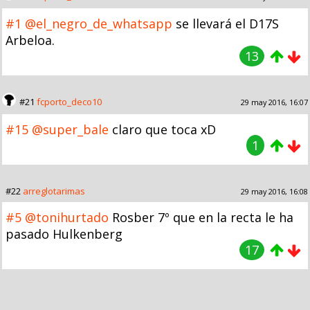
#1
@el_negro_de_whatsapp
se llevará el D17S
Arbeloa.
13
#21
fcporto_deco10
29 may 2016, 16:07
#15
@super_bale
claro que toca xD
1
#22
arreglotarimas
29 may 2016, 16:08
#5
@tonihurtado
Rosber 7º que en la recta le ha
pasado Hulkenberg
17