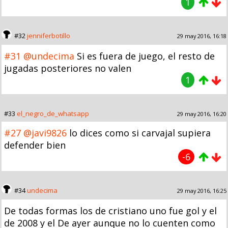
1
#32
jenniferbotillo
29 may 2016, 16:18
#31
@undecima
Si es fuera de juego, el resto de
jugadas posteriores no valen
1
#33
el_negro_de_whatsapp
29 may 2016, 16:20
#27
@javi9826
lo dices como si carvajal supiera
defender bien
-6
#34
undecima
29 may 2016, 16:25
De todas formas los de cristiano uno fue gol y el
de 2008 y el De ayer aunque no lo cuenten como