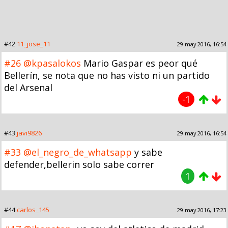
#42
11_jose_11
29 may 2016, 16:54
#26
@kpasalokos
Mario Gaspar es peor qué
Bellerín, se nota que no has visto ni un partido
del Arsenal
-1
#43
javi9826
29 may 2016, 16:54
#33
@el_negro_de_whatsapp
y sabe
defender,bellerin solo sabe correr
1
#44
carlos_145
29 may 2016, 17:23