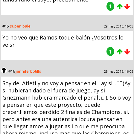
1
#15
super_bale
29 may 2016, 16:05
Yo no veo que Ramos toque balón ¿Vosotros lo
veis?
1
#16
jenniferbotillo
29 may 2016, 16:05
Soy del Atleti y no voy a pensar en el ¨ay si...¨¨(Ay
si hubieran dado el fuera de juego, ay si
Griezmann hubiera marcado el penalti...). Solo voy
a pensar en que este proyecto, puede
crecer.Hemos perdido 2 finales de Champions, si,
pero antes era una autentica locura pensar en
que llegariamos a jugarlas.Lo que me preocupa
ahora mismo, incluso mas que las Champions, es