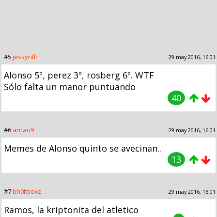
#5
jessynth
29 may 2016, 16:01
Alonso 5º, perez 3º, rosberg 6º. WTF
Sólo falta un manor puntuando
40
#6
arnau9
29 may 2016, 16:01
Memes de Alonso quinto se avecinan..
13
#7
bh0lttioxz
29 may 2016, 16:01
Ramos, la kriptonita del atletico