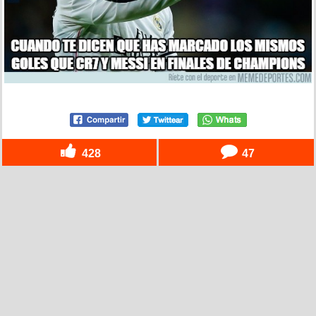
428
47