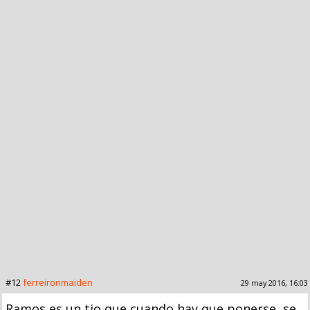
#12
ferreironmaiden
29 may 2016, 16:03
Ramos es un tio que cuando hay que ponerse, se