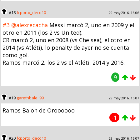
#18
fcporto_deco10
29 may 2016, 16:06
#3
@alexrecacha
Messi marcó 2, uno en 2009 y el
otro en 2011 (los 2 vs United).
CR marcó 2, uno en 2008 (vs Chelsea), el otro en
2014 (vs Atléti), lo penalty de ayer no se cuenta
como gol.
Ramos marcó 2, los 2 vs el Atléti, 2014 y 2016.
9
#19
garethbale_99
29 may 2016, 16:07
Ramos Balon de Oroooooo
-1
#20
fcporto_deco10
29 may 2016, 16:07