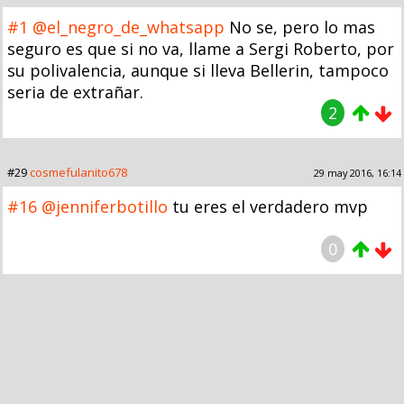
#1
@el_negro_de_whatsapp
No se, pero lo mas
seguro es que si no va, llame a Sergi Roberto, por
su polivalencia, aunque si lleva Bellerin, tampoco
seria de extrañar.
2
#29
cosmefulanito678
29 may 2016, 16:14
#16
@jenniferbotillo
tu eres el verdadero mvp
0