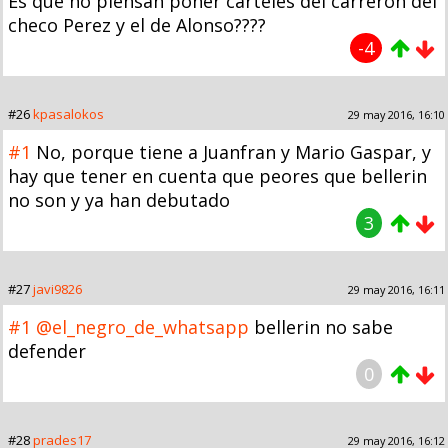
Es que no piensan poner carteles del carrerón del
checo Perez y el de Alonso????
-4
#26
kpasalokos
29 may 2016, 16:10
#1
No, porque tiene a Juanfran y Mario Gaspar, y
hay que tener en cuenta que peores que bellerin
no son y ya han debutado
3
#27
javi9826
29 may 2016, 16:11
#1
@el_negro_de_whatsapp
bellerin no sabe
defender
0
#28
prades17
29 may 2016, 16:12