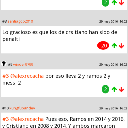
2
#8
santiagop2010
29 may 2016, 16:02
Lo gracioso es que los de crsitiano han sido de
penalti
-20
#9
winder9799
29 may 2016, 16:02
#3
@alexrecacha
por eso lleva 2 y ramos 2 y
messi 2
2
#10
kungfupandev
29 may 2016, 16:02
#3
@alexrecacha
Pues eso, Ramos en 2014 y 2016,
y Cristiano en 2008 y 2014. Y ambos marcaron