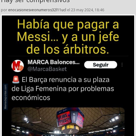
por
enocasionesveonumeros32l11ucl
el 23 may 2024, 18:46