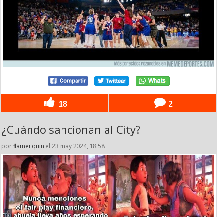
18
2
¿Cuándo sancionan al City?
por
flamenquin
el 23 may 2024, 18:58