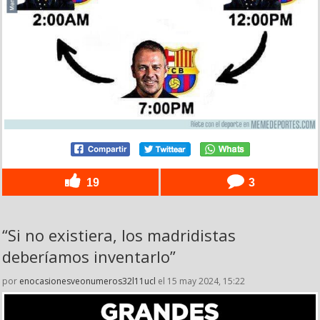
19
3
“Si no existiera, los madridistas
deberíamos inventarlo”
por
enocasionesveonumeros32l11ucl
el 15 may 2024, 15:22