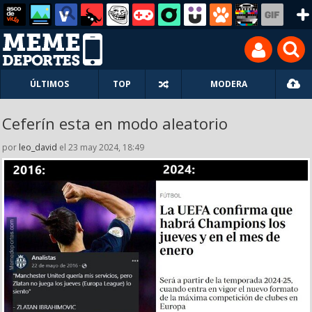
ÚLTIMOS
TOP
MODERA
Ceferín esta en modo aleatorio
por
leo_david
el 23 may 2024, 18:49