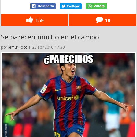
159
19
Se parecen mucho en el campo
por
lemur_loco
el 23 abr 2016, 17:30