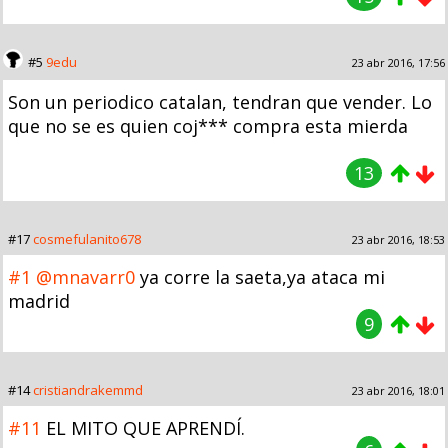
#5
9edu
23 abr 2016, 17:56
Son un periodico catalan, tendran que vender. Lo
que no se es quien coj*** compra esta mierda
13
#17
cosmefulanito678
23 abr 2016, 18:53
#1
@mnavarr0
ya corre la saeta,ya ataca mi
madrid
9
#14
cristiandrakemmd
23 abr 2016, 18:01
#11
EL MITO QUE APRENDÍ.