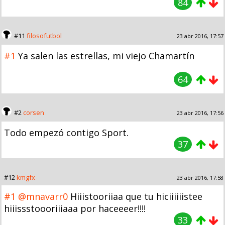
84
#11
filosofutbol
23 abr 2016, 17:57
#1
Ya salen las estrellas, mi viejo Chamartín
64
#2
corsen
23 abr 2016, 17:56
Todo empezó contigo Sport.
37
#12
kmgfx
23 abr 2016, 17:58
#1
@mnavarr0
Hiiistooriiaa que tu hiciiiiiistee
hiiissstoooriiiaaa por haceeeer!!!!
33