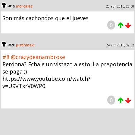
#19
morcales
23 abr 2016, 20:50
Son más cachondos que el jueves
0
#20
justinmaxi
24 abr 2016, 02:32
#8
@crazydeanambrose
Perdona? Echale un vistazo a esto. La prepotencia
se paga ;)
https://www.youtube.com/watch?
v=U9VTxrV0WP0
0