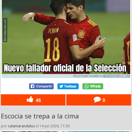
46
0
Escocia se trepa a la cima
por
calamarandaluz
el 14 jun 2026, 17:30