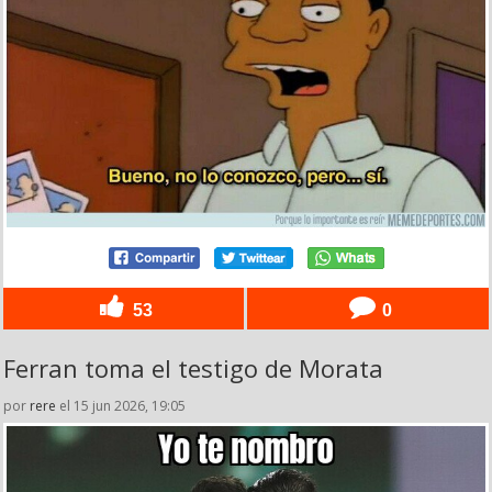
53
0
Ferran toma el testigo de Morata
por
rere
el 15 jun 2026, 19:05