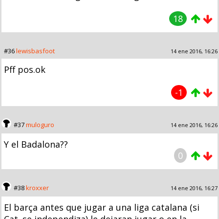
18
#36
lewisbasfoot
14 ene 2016, 16:26
Pff pos.ok
-1
#37
muloguro
14 ene 2016, 16:26
Y el Badalona??
0
#38
kroxxer
14 ene 2016, 16:27
El barça antes que jugar a una liga catalana (si
Cat. se independiza) le dejaran jugar o en la