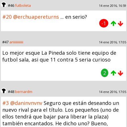
#46
futboleta
14 ene 2016, 16:59
#20
@erchuapereturns
... en serio?
-1
#47
ariiiiiiiiiiii
14 ene 2016, 17:05
Lo mejor esque La Pineda solo tiene equipo de
futbol sala, asi que 11 contra 5 seria curioso
2
#48
bernardm
14 ene 2016, 17:05
#3
@daninvnvnv
Seguro que están deseando un
nuevo rival para el título. Los pequeños (uno de
ellos tendrá que bajar para liberar la plaza)
también encantados. He dicho uno? Bueno,