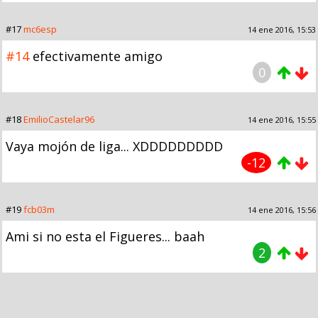
#17
mc6esp
14 ene 2016, 15:53
#14
efectivamente amigo
0
#18
EmilioCastelar96
14 ene 2016, 15:55
Vaya mojón de liga... XDDDDDDDDD
-12
#19
fcb03m
14 ene 2016, 15:56
Ami si no esta el Figueres... baah
2