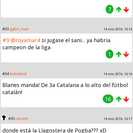
7
#33
gabri_man
14 ene 2016, 16:14
#9
@royamar4
si jugase el sani... ya habria
campeon de la liga
1
#34
kolnokxd
14 ene 2016, 16:16
Blanes manda! De 3a Catalana a lo alto del fútbol
catalán!
16
#35
renant
14 ene 2016, 16:17
donde está la Llagostera de Pogba??? xD