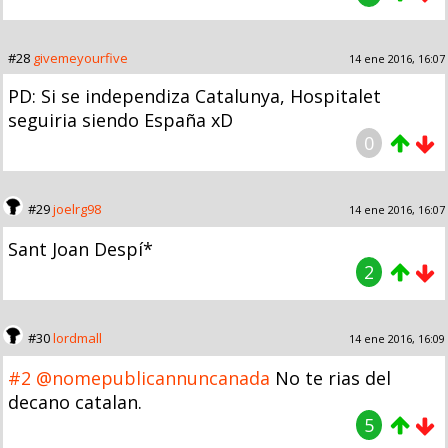
#28
givemeyourfive
14 ene 2016, 16:07
PD: Si se independiza Catalunya, Hospitalet
seguiria siendo España xD
0
#29
joelrg98
14 ene 2016, 16:07
Sant Joan Despí*
2
#30
lordmall
14 ene 2016, 16:09
#2
@nomepublicannuncanada
No te rias del
decano catalan.
5