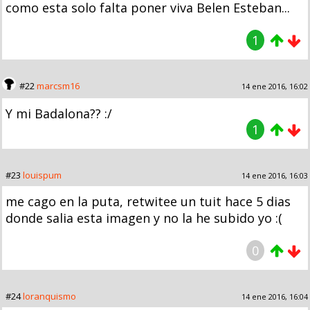
como esta solo falta poner viva Belen Esteban...
1
#22
marcsm16
14 ene 2016, 16:02
Y mi Badalona?? :/
1
#23
louispum
14 ene 2016, 16:03
me cago en la puta, retwitee un tuit hace 5 dias
donde salia esta imagen y no la he subido yo :(
0
#24
loranquismo
14 ene 2016, 16:04