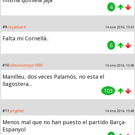
4
#9
royamar4
14 ene 2016, 15:47
Falta mi Cornellà..
6
#10
elmonomoyo1999
14 ene 2016, 15:48
Manilleu, dos veces Palamós, no esta el
llagostera...
103
#11
jorgelol
14 ene 2016, 15:48
Menos mal que no han puesto el partido Barça-
Espanyol