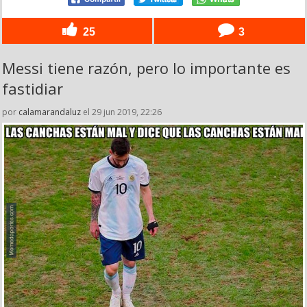
25
3
Messi tiene razón, pero lo importante es
fastidiar
por
calamarandaluz
el 29 jun 2019, 22:26