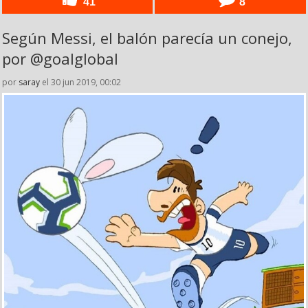
41
8
Según Messi, el balón parecía un conejo,
por @goalglobal
por
saray
el 30 jun 2019, 00:02