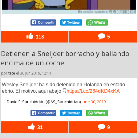
118
5
Detienen a Sneijder borracho y bailando
encima de un coche
por
tete
el 30 jun 2019, 12:11
Wesley Sneijder ha sido detenido en Holanda en estado
ebrio. El motivo, aquí abajo 👇
https://t.co/264dKD4xKA
— David F. Sanchidrián (@AS_Sanchidrian)
June 30, 2019
31
9