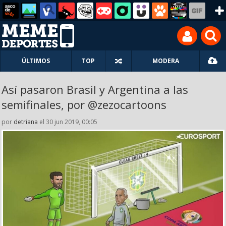
ÚLTIMOS
TOP
MODERA
Así pasaron Brasil y Argentina a las
semifinales, por @zezocartoons
por
detriana
el 30 jun 2019, 00:05