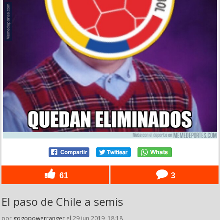
61
3
El paso de Chile a semis
por
gogopowerranger
el 29 jun 2019, 18:18