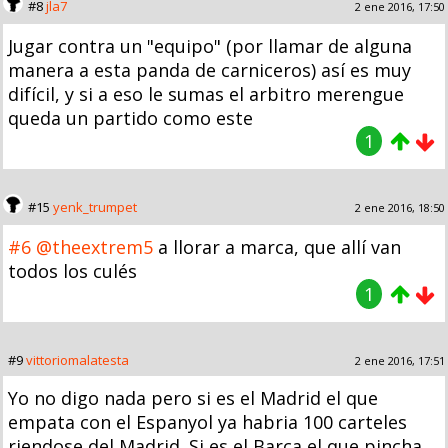
#8
jla7
2 ene 2016, 17:50
Jugar contra un "equipo" (por llamar de alguna
manera a esta panda de carniceros) así es muy
difícil, y si a eso le sumas el arbitro merengue
queda un partido como este
1
#15
yenk_trumpet
2 ene 2016, 18:50
#6
@theextrem5
a llorar a marca, que allí van
todos los culés
1
#9
vittoriomalatesta
2 ene 2016, 17:51
Yo no digo nada pero si es el Madrid el que
empata con el Espanyol ya habria 100 carteles
riendose del Madrid. Si es el Barça el que pincha,