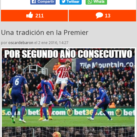
211
13
Una tradición en la Premier
por
oscardebaron
el 2 ene 2016, 14:27