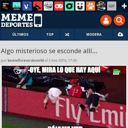
ÚLTIMOS
TOP
MODERA
Algo misterioso se esconde allí...
por
kevinelforeveralone96
el 2 ene 2016, 17:36