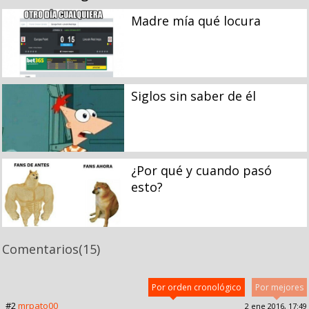
Madre mía qué locura
Siglos sin saber de él
¿Por qué y cuando pasó
esto?
Comentarios
(15)
Por orden cronológico
Por mejores
#2
mrpato00
2 ene 2016, 17:49