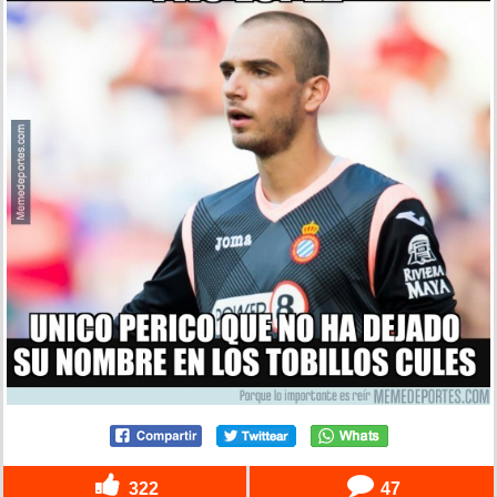
322
47