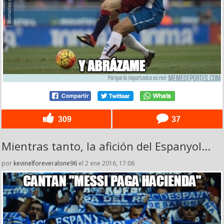
309
37
Mientras tanto, la afición del Espanyol...
por
kevinelforeveralone96
el 2 ene 2016, 17:06