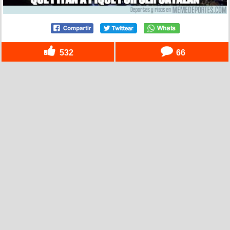
532
66