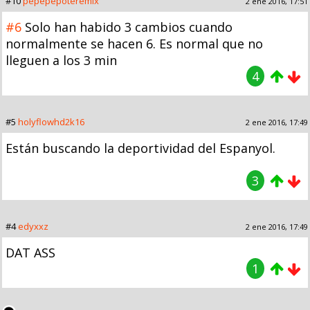
#10
pepepepoteremix
2 ene 2016, 17:51
#6
Solo han habido 3 cambios cuando
normalmente se hacen 6. Es normal que no
lleguen a los 3 min
4
#5
holyflowhd2k16
2 ene 2016, 17:49
Están buscando la deportividad del Espanyol.
3
#4
edyxxz
2 ene 2016, 17:49
DAT ASS
1