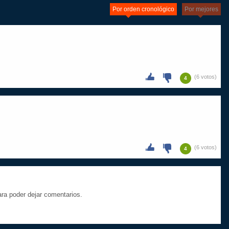
Por orden cronológico
Por mejores
(6 votos)
4
(6 votos)
4
a poder dejar comentarios.