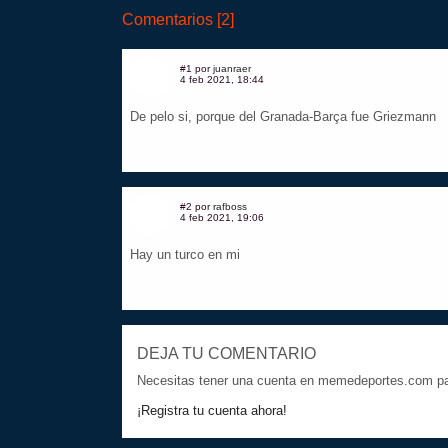
Comentarios [2]
#1 por
juanraer
4 feb 2021, 18:44
De pelo si, porque del Granada-Barça fue Griezmann
#2 por
rafboss
4 feb 2021, 19:06
Hay un turco en mi
DEJA TU COMENTARIO
Necesitas tener una cuenta en memedeportes.com par
¡Registra tu cuenta ahora!