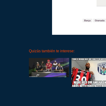
Barça
Granada
Quizás también te interese: