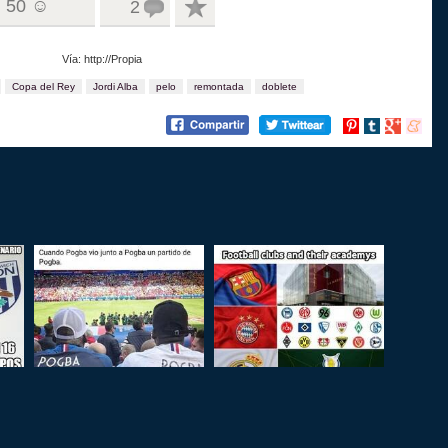
50 ☺
2
Vía: http://Propia
Copa del Rey
Jordi Alba
pelo
remontada
doblete
Compartir
Compartir
Compartir
Compart
en
en
en
en
Pinterest
tumblr
Google+
menea