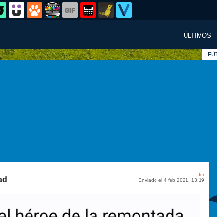
ÚLTIMOS
FÚ
fer
dad
Enviado el 4 feb 2021, 13:19