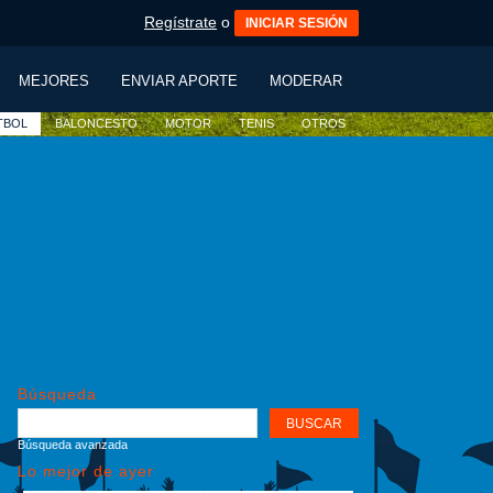
Regístrate
o
INICIAR SESIÓN
MEJORES
ENVIAR APORTE
MODERAR
TBOL
BALONCESTO
MOTOR
TENIS
OTROS
Búsqueda
Búsqueda avanzada
Lo mejor de ayer