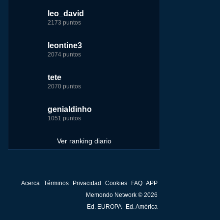
leo_david
tete
jeremy_malpieu
jeremy_malpieu
2173 puntos
10357 puntos
20618 puntos
268360 puntos
leontine3
fer
tete
Baba
2074 puntos
8260 puntos
12425 puntos
252929 puntos
ir
tete
leontine3
123dale
john
me
2070 puntos
7267 puntos
10359 puntos
244881 puntos
genialdinho
123dale
fer
fer
1051 puntos
7261 puntos
9314 puntos
237781 puntos
Ver ranking diario
Acerca
Términos
Privacidad
Cookies
FAQ
APP
Memondo Network © 2026
Ed. EUROPA
Ed. América