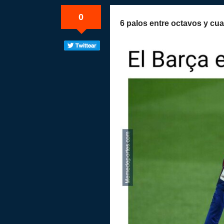
0
6 palos entre octavos y cua