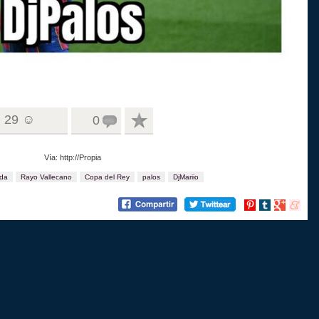
29 ☺
0
Vía: http://Propia
da
Rayo Vallecano
Copa del Rey
palos
DjMariio
Compartir
Compartir
Compartir
Compart
en
en
en
en
Pinterest
tumblr
Google+
menea