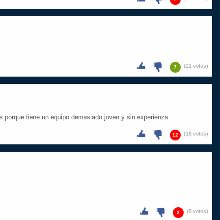
(21 votos)
7
es porque tiene un equipo demasiado joven y sin experienza.
(18 votos)
12
(8 votos)
2