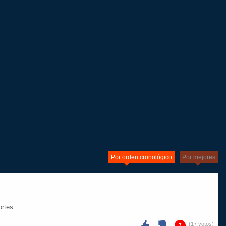
Por orden cronológico
Por mejores
rtes.
(17 votos)
7