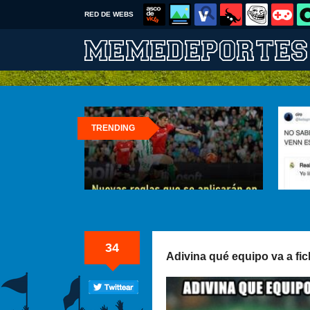
RED DE WEBS
TRENDING
34
Adivina qué equipo va a fic