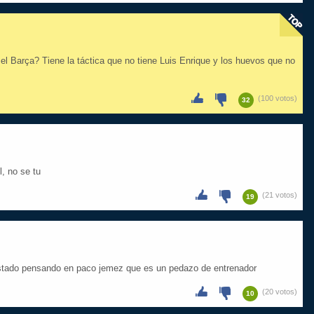
el Barça? Tiene la táctica que no tiene Luis Enrique y los huevos que no
(100 votos)
32
, no se tu
(21 votos)
19
estado pensando en paco jemez que es un pedazo de entrenador
(20 votos)
10