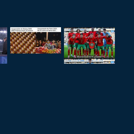
Pinterest
tumblr
Google+
menea