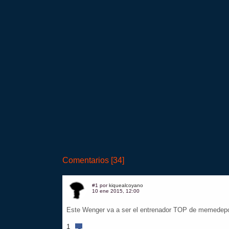
Comentarios [34]
#1 por
kiquealcoyano
10 ene 2015, 12:00
Este Wenger va a ser el entrenador TOP de memedepo
1