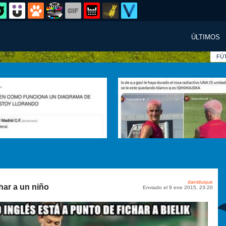
ÚLTIMOS
FÚ
daniduque
har a un niño
Enviado el 9 ene 2015, 23:20