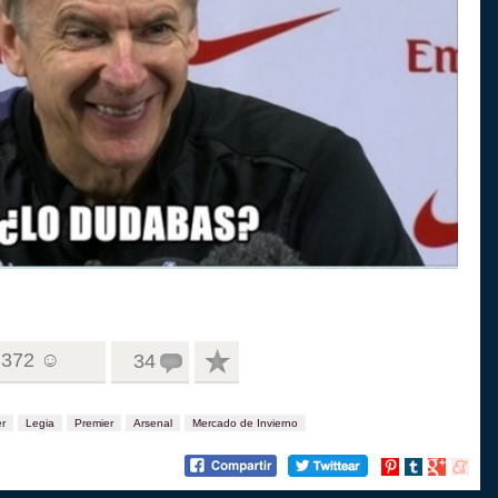
372 ☺
34
r
Legia
Premier
Arsenal
Mercado de Invierno
Compartir
Compartir
Compartir
Compart
en
en
en
en