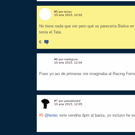
#5 por
tenec
10 ene 2015, 12:02
No tiene nada que ver pero qué os parecería Bielsa en 
tenía el Tata.
6
#6 por
mattspurs
10 ene 2015, 12:04
Pues yo asi de primeras me imaginaba al Racing Ferrol
#7 por
patxiahmed
10 ene 2015, 12:05
#5
@tenec
este vendria dpm al barsa, yo incluso he 