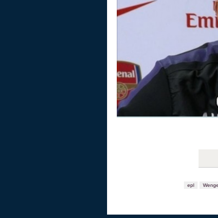
epl
Wenge