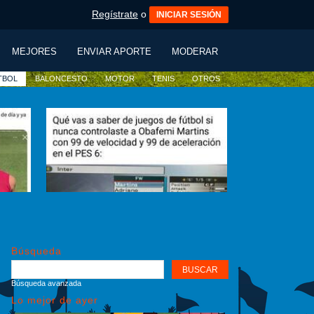
Regístrate
o
INICIAR SESIÓN
MEJORES
ENVIAR APORTE
MODERAR
TBOL
BALONCESTO
MOTOR
TENIS
OTROS
Búsqueda
Búsqueda avanzada
Lo mejor de ayer