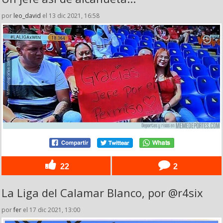
por
leo_david
el 13 dic 2021, 16:58
22
2
La Liga del Calamar Blanco, por @r4six
por
fer
el 17 dic 2021, 13:00