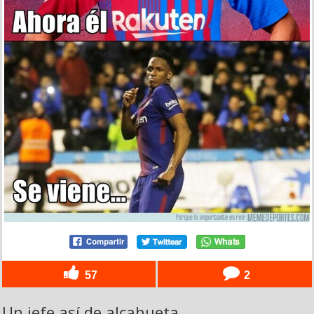
57
2
Un jefe así de alcahueta...