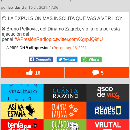
por
leo_david
el 16 dic 2021, 17:36
😯 LA EXPULSIÓN MÁS INSÓLITA QUE VAS A VER HOY
❌ Bruno Petkovic, del Dinamo Zagreb, vio la roja por esta
ejecución del
penal.
#APresiónRadio
pic.twitter.com/XgrpJQ9fIU
— A PRESIÓN 🎙️ (@apresion1)
December 16, 2021
16
5