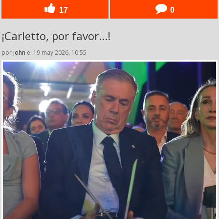
17
0
¡Carletto, por favor...!
por
john
el 19 may 2026, 10:55