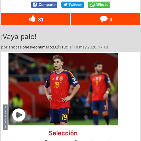
31
0
¡Vaya palo!
por
enocasionesveonumeros32l11ucl
el 18 may 2026, 17:18