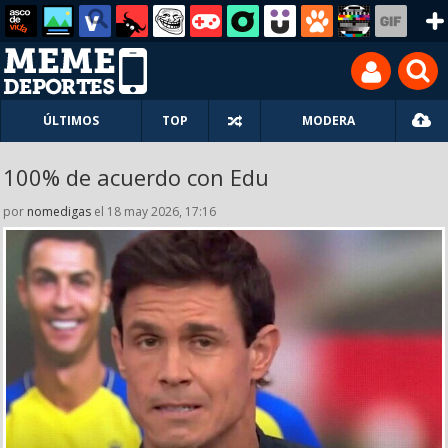
ÚLTIMOS
TOP
MODERA
100% de acuerdo con Edu
por
nomedigas
el 18 may 2026, 17:16