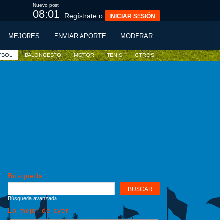
Nuevo post
07:59
Regístrate
o
INICIAR SESIÓN
MEJORES
ENVIAR APORTE
MODERAR
TBOL
BALONCESTO
MOTOR
TENIS
OTROS
Búsqueda
Búsqueda avanzada
Lo mejor de ayer