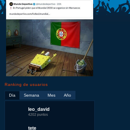
Ranking de usuarios
Día
Semana
Mes
Año
leo_david
leo_david
leo_david
nomedigas
4202 puntos
21926 puntos
33385 puntos
339916 puntos
tete
fer
jeremy_malpieu
jeremy_malpieu