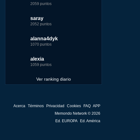
2059 puntos
7229 puntos
15444 puntos
263186 puntos
ir
saray
tete
tete
Baba
me
2052 puntos
6233 puntos
8301 puntos
252929 puntos
alanna4dyk
123dale
123dale
john
1070 puntos
5192 puntos
8290 puntos
244881 puntos
alexia
saray
fer
fer
1059 puntos
5183 puntos
8283 puntos
236750 puntos
Ver ranking diario
Acerca
Términos
Privacidad
Cookies
FAQ
APP
Memondo Network © 2026
Ed. EUROPA
Ed. América