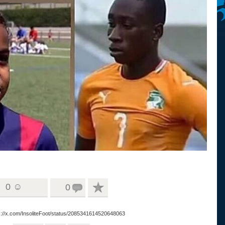
0 ☺
0
ps://x.com/InsoliteFoot/status/2085341614520648063