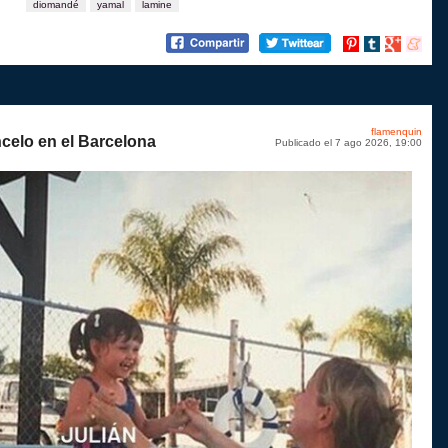
diomandé
yamal
lamine
Compartir
Compartir
Compartir
Compart
en
en
en
en
Pinterest
tumblr
Google+
menea
flamenquin
celo en el Barcelona
Publicado el 7 ago 2026, 19:00