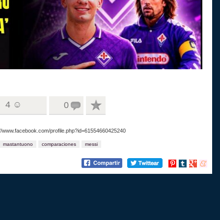
4 ☺
0
s://www.facebook.com/profile.php?id=61554660425240
mastantuono
comparaciones
messi
Compartir
Compartir
Compartir
Compart
en
en
en
en
Pinterest
tumblr
Google+
menea