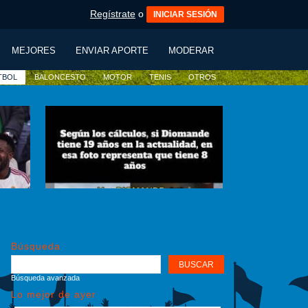
Regístrate
o
INICIAR SESIÓN
MEJORES
ENVIAR APORTE
MODERAR
TBOL
BALONCESTO
MOTOR
TENIS
OTROS
Búsqueda
Búsqueda avanzada
Lo mejor de ayer