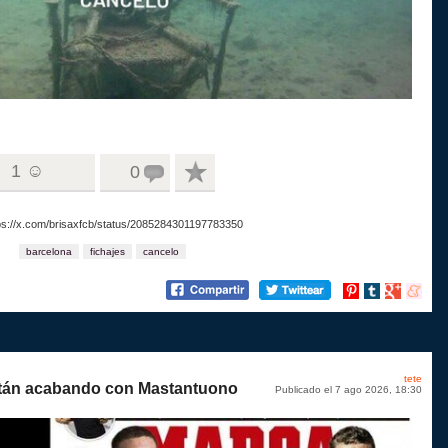
1 ☺
0
tps://x.com/brisaxfcb/status/2085284301197783350
barcelona
fichajes
cancelo
Compartir
Compartir
Compartir
Compart
en
en
en
en
Pinterest
tumblr
Google+
menea
tete
tán acabando con Mastantuono
Publicado el 7 ago 2026, 18:30