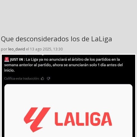
Que desconsiderados los de LaLiga
por
leo_david
el 13 ago 2025, 13:30