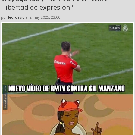
"libertad de expresión"
por
leo_david
el 2 may 2025, 23:00