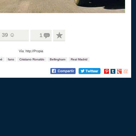
39 ☺
1
Vía: http://Propia
pé
fans
Cristiano Ronaldo
Bellingham
Real Madrid
Compartir
Compartir
Compartir
Compart
en
en
en
en
Pinterest
tumblr
Google+
menea