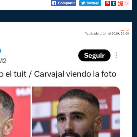
Compartir
Compartir
Compartir
Compart
en
en
en
en
Pinterest
tumblr
Google+
menea
manuel
Publicado el 14 jul 2026, 16:00