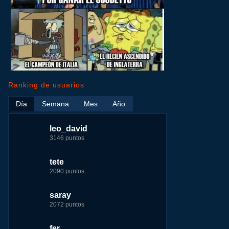
Ranking de usuarios
Día
Semana
Mes
Año
leo_david
leo_david
leo_david
nomedigas
3146 puntos
17724 puntos
29183 puntos
339916 puntos
tete
fer
jeremy_malpieu
jeremy_malpieu
2090 puntos
7229 puntos
15444 puntos
263186 puntos
saray
tete
fer
Baba
2072 puntos
4174 puntos
8283 puntos
252929 puntos
fer
123dale
123dale
john