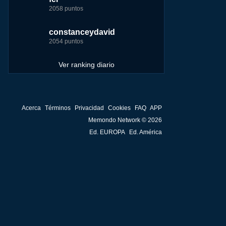
2058 puntos
4157 puntos
7255 puntos
244881 puntos
constanceydavid
saray
tete
fer
2054 puntos
3131 puntos
6242 puntos
236750 puntos
Ver ranking diario
Acerca
Términos
Privacidad
Cookies
FAQ
APP
Memondo Network © 2026
Ed. EUROPA
Ed. América