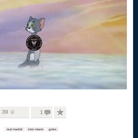
39 ☺
1
real madrid
inter miami
goles