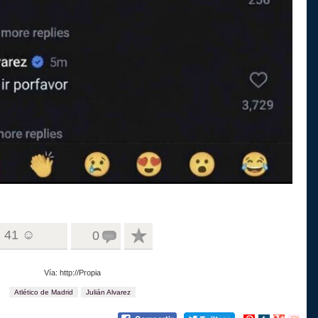
41 ☺
0
Vía: http://Propia
Atlético de Madrid
Julián Alvarez