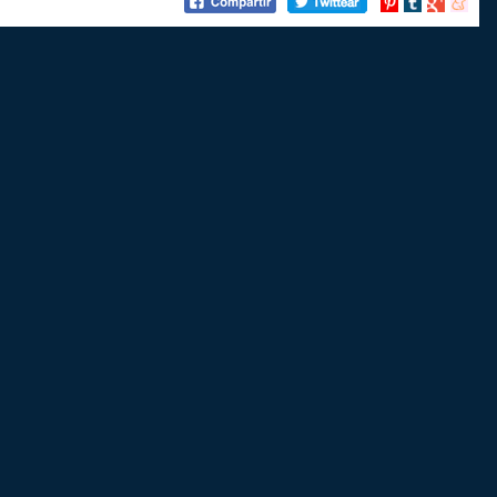
Compartir
Compartir
Compartir
Compart
en
en
en
en
Pinterest
tumblr
Google+
menea