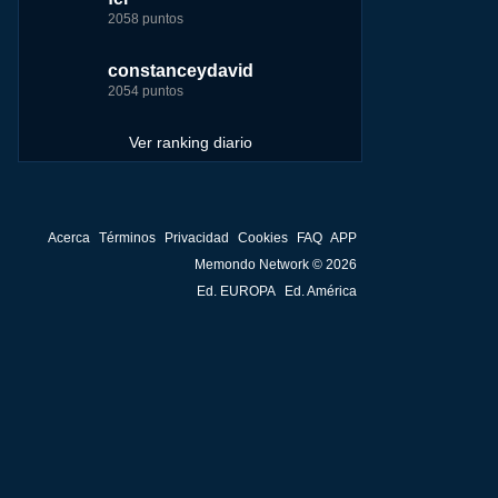
ir
2058 puntos
4157 puntos
7255 puntos
244881 puntos
me
constanceydavid
saray
tete
fer
2054 puntos
3131 puntos
6242 puntos
236750 puntos
Ver ranking diario
Acerca
Términos
Privacidad
Cookies
FAQ
APP
Memondo Network © 2026
Ed. EUROPA
Ed. América