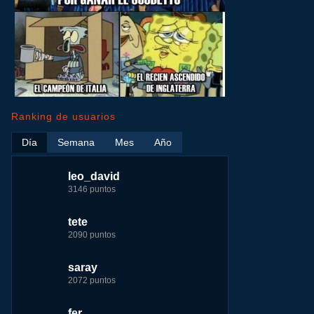
Ranking de usuarios
Día
Semana
Mes
Año
leo_david
leo_david
leo_david
nomedigas
3146 puntos
17724 puntos
29183 puntos
339916 puntos
tete
fer
jeremy_malpieu
jeremy_malpieu
2090 puntos
7229 puntos
15444 puntos
263186 puntos
saray
tete
fer
Baba
2072 puntos
4174 puntos
8283 puntos
252929 puntos
fer
123dale
123dale
john