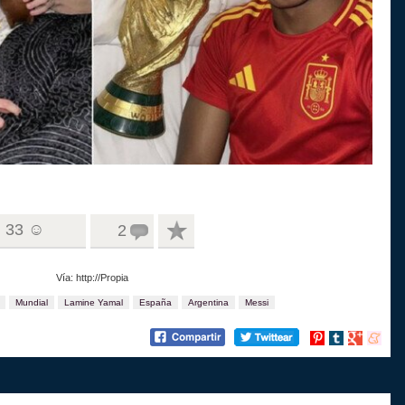
33 ☺
2
Vía: http://Propia
Mundial
Lamine Yamal
España
Argentina
Messi
Compartir
Compartir
Compartir
Compart
en
en
en
en
Pinterest
tumblr
Google+
menea